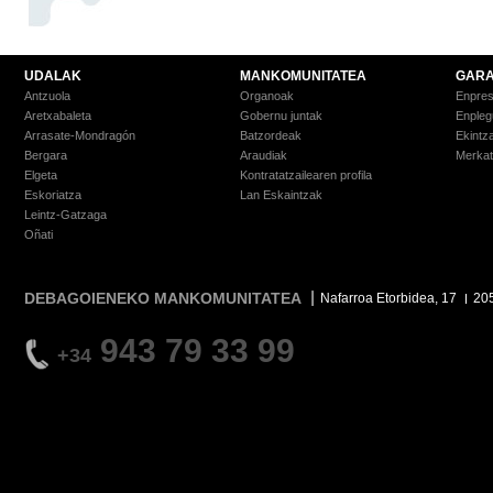
UDALAK
MANKOMUNITATEA
GARA
Antzuola
Organoak
Enpre
Aretxabaleta
Gobernu juntak
Enpleg
Arrasate-Mondragón
Batzordeak
Ekintz
Bergara
Araudiak
Merkat
Elgeta
Kontratatzailearen profila
Eskoriatza
Lan Eskaintzak
Leintz-Gatzaga
Oñati
DEBAGOIENEKO MANKOMUNITATEA
Nafarroa Etorbidea, 17
20
943 79 33 99
+34