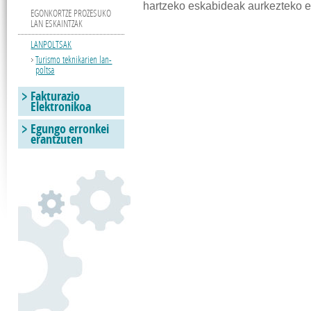
hartzeko eskabideak aurkezteko e
EGONKORTZE PROZESUKO
LAN ESKAINTZAK
LANPOLTSAK
Turismo teknikarien lan-
poltsa
Fakturazio
Elektronikoa
Egungo erronkei
erantzuten