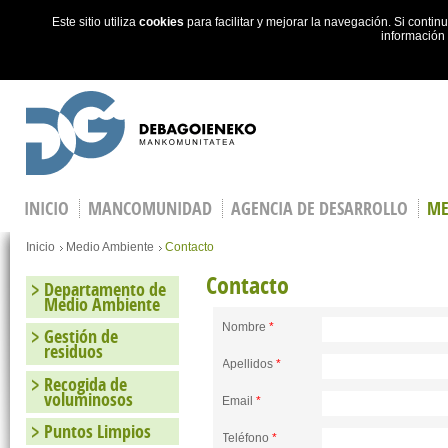
Este sitio utiliza
cookies
para facilitar y mejorar la navegación. Si cont
información
Skip to main content
INICIO
MANCOMUNIDAD
AGENCIA DE DESARROLLO
ME
You are here
Inicio
Medio Ambiente
Contacto
Contacto
Departamento de
Medio Ambiente
Nombre
*
Gestión de
residuos
Apellidos
*
Recogida de
voluminosos
Email
*
Puntos Limpios
Teléfono
*