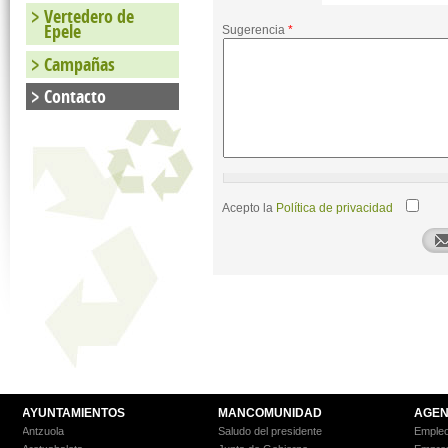
Vertedero de
Epele
Sugerencia
*
Campañas
Contacto
Política de
Acepto la
Política de privacidad
privacidad
*
AYUNTAMIENTOS
MANCOMUNIDAD
AGEN
Antzuola
Saludo del presidente
Empleo