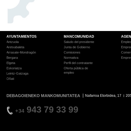
AYUNTAMIENTOS
MANCOMUNIDAD
AGEN
Antzuola
Saludo del presidente
Empleo
Aretxabaleta
Junta de Gobierno
Empre
Arrasate-Mondragón
Comisiones
Comer
Bergara
Normativa
Empre
Elgeta
Perfil del contratante
Eskoriatza
Oferta pública de
empleo
Leintz-Gatzaga
Oñati
DEBAGOIENEKO MANKOMUNITATEA
Nafarroa Etorbidea, 17
20
943 79 33 99
+34