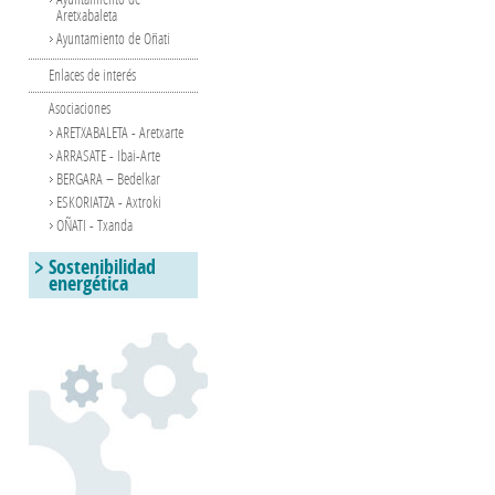
Aretxabaleta
Ayuntamiento de Oñati
Enlaces de interés
Asociaciones
ARETXABALETA - Aretxarte
ARRASATE - Ibai-Arte
BERGARA – Bedelkar
ESKORIATZA - Axtroki
OÑATI - Txanda
Sostenibilidad
energética