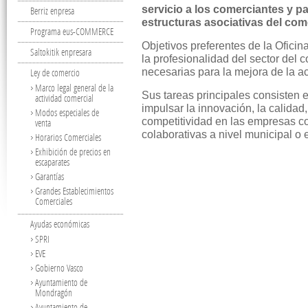
servicio a los comerciantes y par
Berriz enpresa
estructuras asociativas del com
Programa eus-COMMERCE
Objetivos preferentes de la Oficin
Saltokitik enpresara
la profesionalidad del sector del 
necesarias para la mejora de la a
Ley de comercio
Marco legal general de la
Sus tareas principales consisten 
actividad comercial
impulsar la innovación, la calidad
Modos especiales de
competitividad en las empresas co
venta
colaborativas a nivel municipal o 
Horarios Comerciales
Exhibición de precios en
escaparates
Garantías
Grandes Establecimientos
Comerciales
Ayudas económicas
SPRI
EVE
Gobierno Vasco
Ayuntamiento de
Mondragón
Ayuntamiento de