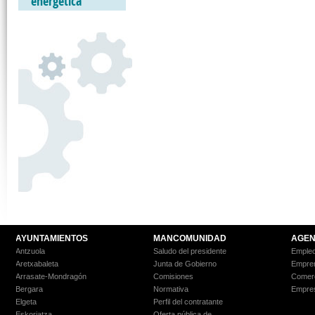
energética
AYUNTAMIENTOS
MANCOMUNIDAD
AGEN
Antzuola
Saludo del presidente
Empleo
Aretxabaleta
Junta de Gobierno
Empre
Arrasate-Mondragón
Comisiones
Comer
Bergara
Normativa
Empre
Elgeta
Perfil del contratante
Eskoriatza
Oferta pública de