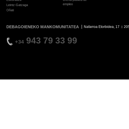
empleo
Leintz-Gatzaga
Oñati
DEBAGOIENEKO MANKOMUNITATEA
Nafarroa Etorbidea, 17
20
943 79 33 99
+34