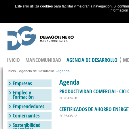
Este sitio utiliza
cookies
para facilitar y mejorar la navegación. Si cont
información
Skip to main content
INICIO
MANCOMUNIDAD
AGENCIA DE DESARROLLO
ME
Estás en
Inicio
Agencia de Desarrollo
Agenda
Agenda
Empresas
PRODUCTIVIDAD COMERCIAL- CIC
Empleo y
Formación
2026/09/18
Emprendedores
CERTIFICADOS DE AHORRO ENERGE
Comerciantes
2025/06/12
Sostenibilidad