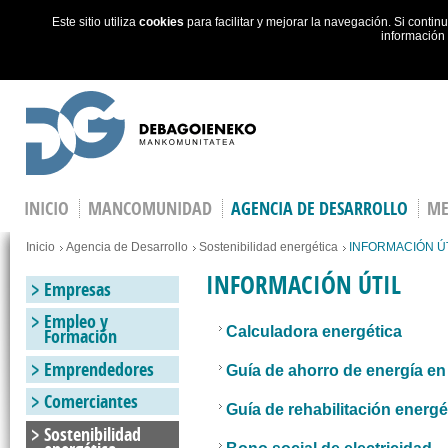
Este sitio utiliza
cookies
para facilitar y mejorar la navegación. Si cont
información
Skip to main content
INICIO
MANCOMUNIDAD
AGENCIA DE DESARROLLO
ME
You are here
Inicio
Agencia de Desarrollo
Sostenibilidad energética
INFORMACIÓN Ú
INFORMACIÓN ÚTIL
Empresas
Empleo y
Calculadora energética
Formación
Emprendedores
Guía de ahorro de energía en
Comerciantes
Guía de rehabilitación energé
Sostenibilidad