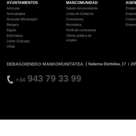
AYUNTAMIENTOS
MANCOMUNIDAD
AGEN
Antzuola
Saludo del presidente
Empleo
Aretxabaleta
Junta de Gobierno
Empre
Arrasate-Mondragón
Comisiones
Comer
Bergara
Normativa
Empre
Elgeta
Perfil del contratante
Eskoriatza
Oferta pública de
empleo
Leintz-Gatzaga
Oñati
DEBAGOIENEKO MANKOMUNITATEA
Nafarroa Etorbidea, 17
20
943 79 33 99
+34