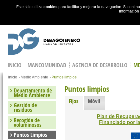
Este sitio utiliza
cookies
para facilitar y mejorar la navegación. Si cont
información
Skip to main content
INICIO
MANCOMUNIDAD
AGENCIA DE DESARROLLO
ME
You are here
Inicio
Medio Ambiente
Puntos limpios
Puntos limpios
Departamento de
Medio Ambiente
Fijos
(active tab)
Móvil
Gestión de
residuos
Plan de Recuperac
Recogida de
Financiado por 
voluminosos
Puntos Limpios