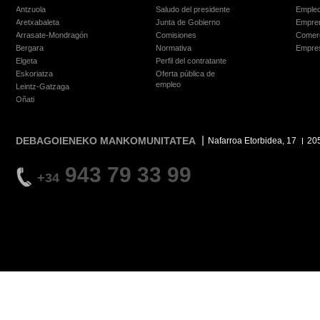
Antzuola
Saludo del presidente
Empleo
Aretxabaleta
Junta de Gobierno
Empre
Arrasate-Mondragón
Comisiones
Comer
Bergara
Normativa
Empre
Elgeta
Perfil del contratante
Eskoriatza
Oferta pública de
empleo
Leintz-Gatzaga
Oñati
DEBAGOIENEKO MANKOMUNITATEA
Nafarroa Etorbidea, 17
20
943 79 33 99
+34