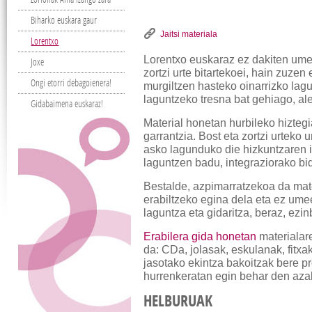
Biharko euskara gaur
Jaitsi materiala
Lorentxo
Lorentxo euskaraz ez dakiten ume
Joxe
zortzi urte bitartekoei, hain zuze
Ongi etorri debagoienera!
murgiltzen hasteko oinarrizko la
laguntzeko tresna bat gehiago, al
Gidabaimena euskaraz!
Material honetan hurbileko hiztegi
garrantzia. Bost eta zortzi urteko
asko lagunduko die hizkuntzaren 
laguntzen badu, integraziorako bi
Bestalde, azpimarratzekoa da mate
erabiltzeko egina dela eta ez um
laguntza eta gidaritza, beraz, ezi
Erabilera gida honetan
materialar
da: CDa, jolasak, eskulanak, fitxa
jasotako ekintza bakoitzak bere p
hurrenkeratan egin behar den aza
HELBURUAK