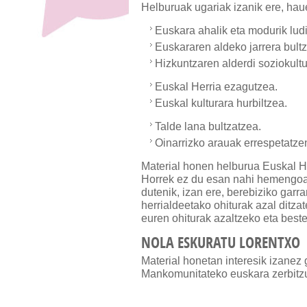
Helburuak ugariak izanik ere, hau
Euskara ahalik eta modurik lud
Euskararen aldeko jarrera bult
Hizkuntzaren alderdi soziokultu
Euskal Herria ezagutzea.
Euskal kulturara hurbiltzea.
Talde lana bultzatzea.
Oinarrizko arauak errespetatze
Material honen helburua Euskal He
Horrek ez du esan nahi hemengoak
dutenik, izan ere, berebiziko garr
herrialdeetako ohiturak azal ditz
euren ohiturak azaltzeko eta best
NOLA ESKURATU LORENTXO
Material honetan interesik izane
Mankomunitateko euskara zerbitz