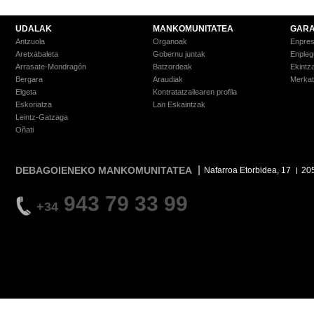
UDALAK
MANKOMUNITATEA
GARA
Antzuola
Organoak
Enpre
Aretxabaleta
Gobernu juntak
Enpleg
Arrasate-Mondragón
Batzordeak
Ekintz
Bergara
Araudiak
Merkat
Elgeta
Kontratatzailearen profila
Eskoriatza
Lan Eskaintzak
Leintz-Gatzaga
Oñati
DEBAGOIENEKO MANKOMUNITATEA
Nafarroa Etorbidea, 17
20
943 79 33 99
+34