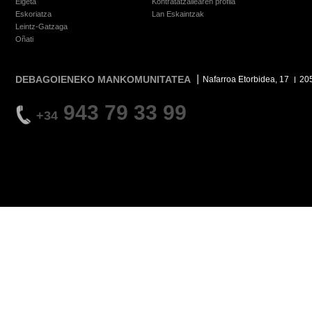
Elgeta
Kontratatzailearen profila
Eskoriatza
Lan Eskaintzak
Leintz-Gatzaga
Oñati
DEBAGOIENEKO MANKOMUNITATEA
Nafarroa Etorbidea, 17
20
943 79 33 99
+34