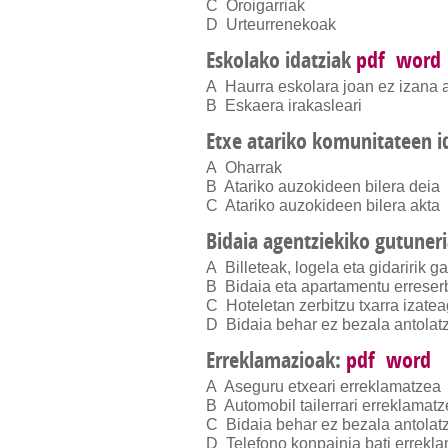
C Oroigarriak
D Urteurrenekoak
Eskolako idatziak
pdf
word
A Haurra eskolara joan ez izana 
B Eskaera irakasleari
Etxe atariko komunitateen i
A Oharrak
B Atariko auzokideen bilera deia
C Atariko auzokideen bilera akta
Bidaia agentziekiko gutuner
A Billeteak, logela eta gidaririk 
B Bidaia eta apartamentu errese
C Hoteletan zerbitzu txarra izate
D Bidaia behar ez bezala antolat
Erreklamazioak:
pdf
word
A Aseguru etxeari erreklamatzea
B Automobil tailerrari erreklamat
C Bidaia behar ez bezala antolat
D Telefono konpainia bati errekl