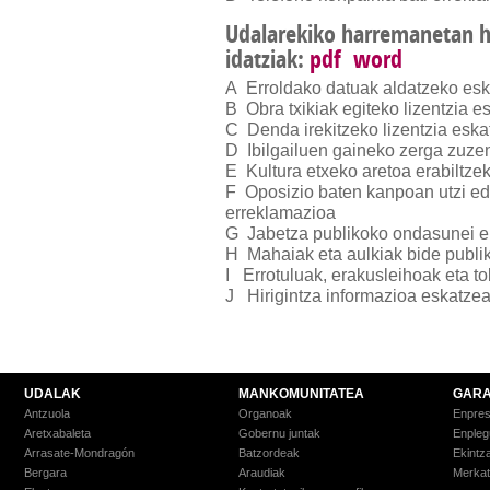
Udalarekiko harremanetan he
idatziak:
pdf
word
A Erroldako datuak aldatzeko es
B Obra txikiak egiteko lizentzia e
C Denda irekitzeko lizentzia esk
D Ibilgailuen gaineko zerga zuze
E Kultura etxeko aretoa erabiltze
F Oposizio baten kanpoan utzi ed
erreklamazioa
G Jabetza publikoko ondasunei e
H Mahaiak eta aulkiak bide publi
I Errotuluak, erakusleihoak eta to
J Hirigintza informazioa eskatze
UDALAK
MANKOMUNITATEA
GARA
Antzuola
Organoak
Enpre
Aretxabaleta
Gobernu juntak
Enpleg
Arrasate-Mondragón
Batzordeak
Ekintz
Bergara
Araudiak
Merkat