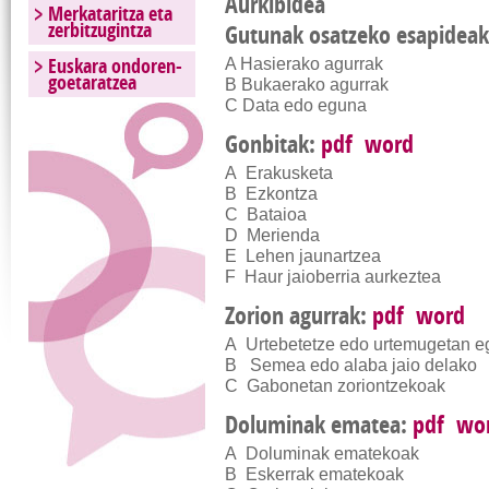
Aurkibidea
Merkataritza eta
zerbitzugintza
Gutunak osatzeko esapidea
Euskara ondoren-
A Hasierako agurrak
goetaratzea
B Bukaerako agurrak
C Data edo eguna
Gonbitak:
pdf
word
A Erakusketa
B Ezkontza
C Bataioa
D Merienda
E Lehen jaunartzea
F Haur jaioberria aurkeztea
Zorion agurrak:
pdf
word
A Urtebetetze edo urtemugetan e
B Semea edo alaba jaio delako
C Gabonetan zoriontzekoak
Doluminak ematea:
pdf
wo
A Doluminak ematekoak
B Eskerrak ematekoak