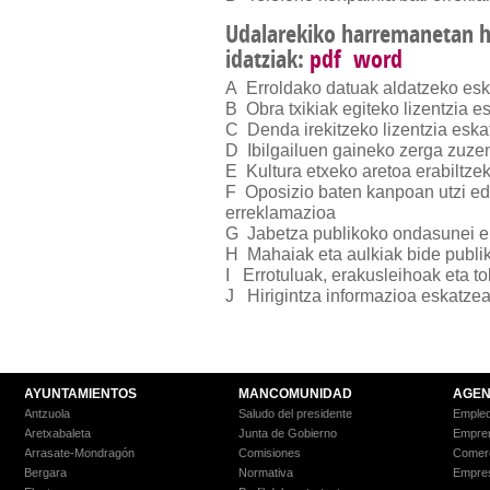
Udalarekiko harremanetan he
idatziak:
pdf
word
A Erroldako datuak aldatzeko es
B Obra txikiak egiteko lizentzia e
C Denda irekitzeko lizentzia esk
D Ibilgailuen gaineko zerga zuze
E Kultura etxeko aretoa erabiltze
F Oposizio baten kanpoan utzi ed
erreklamazioa
G Jabetza publikoko ondasunei e
H Mahaiak eta aulkiak bide publi
I Errotuluak, erakusleihoak eta to
J Hirigintza informazioa eskatze
AYUNTAMIENTOS
MANCOMUNIDAD
AGEN
Antzuola
Saludo del presidente
Empleo
Aretxabaleta
Junta de Gobierno
Empre
Arrasate-Mondragón
Comisiones
Comer
Bergara
Normativa
Empre