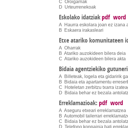
C Oroigarriak
D Urteurrenekoak
Eskolako idatziak
pdf
word
A Haurra eskolara joan ez izana 
B Eskaera irakasleari
Etxe atariko komunitateen i
A Oharrak
B Atariko auzokideen bilera deia
C Atariko auzokideen bilera akta
Bidaia agentziekiko gutuner
A Billeteak, logela eta gidaririk 
B Bidaia eta apartamentu errese
C Hoteletan zerbitzu txarra izate
D Bidaia behar ez bezala antolat
Erreklamazioak:
pdf
word
A Aseguru etxeari erreklamatzea
B Automobil tailerrari erreklamat
C Bidaia behar ez bezala antolat
D Telefono konpainia bati errekl