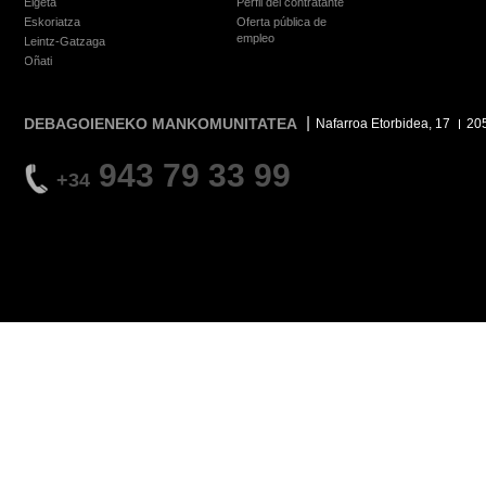
Elgeta
Perfil del contratante
Eskoriatza
Oferta pública de
empleo
Leintz-Gatzaga
Oñati
DEBAGOIENEKO MANKOMUNITATEA
Nafarroa Etorbidea, 17
20
943 79 33 99
+34