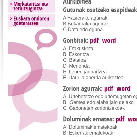
Aurkibidea
Merkataritza eta
zerbitzugintza
Gutunak osatzeko esapidea
Euskara ondoren-
A Hasierako agurrak
goetaratzea
B Bukaerako agurrak
C Data edo eguna
Gonbitak:
pdf
word
A Erakusketa
B Ezkontza
C Bataioa
D Merienda
E Lehen jaunartzea
F Haur jaioberria aurkeztea
Zorion agurrak:
pdf
word
A Urtebetetze edo urtemugetan e
B Semea edo alaba jaio delako
C Gabonetan zoriontzekoak
Doluminak ematea:
pdf
wo
A Doluminak ematekoak
B Eskerrak ematekoak