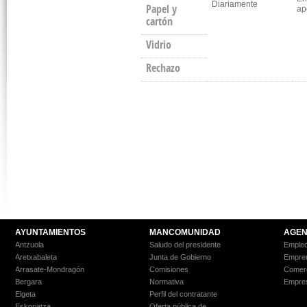
Diariamente
Papel y
ap
cartón
Vidrio
Rechazo
AYUNTAMIENTOS
MANCOMUNIDAD
AGEN
Antzuola
Saludo del presidente
Empleo
Aretxabaleta
Junta de Gobierno
Empre
Arrasate-Mondragón
Comisiones
Comer
Bergara
Normativa
Empre
Elgeta
Perfil del contratante
Eskoriatza
Oferta pública de