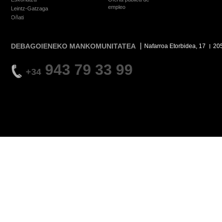
empleo
Leintz-Gatzaga
Oñati
DEBAGOIENEKO MANKOMUNITATEA
Nafarroa Etorbidea, 17
20
943 79 33 99
+34