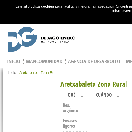
Este sitio utiliza
cookies
para facilitar y mejorar la navegación. Si cont
información
Skip to main content
INICIO
MANCOMUNIDAD
AGENCIA DE DESARROLLO
ME
You are here
Inicio
Aretxabaleta Zona Rural
Aretxabaleta Zona Rural
QUÉ
CUÁNDO
Res.
orgánico
Envases
ligeros
En