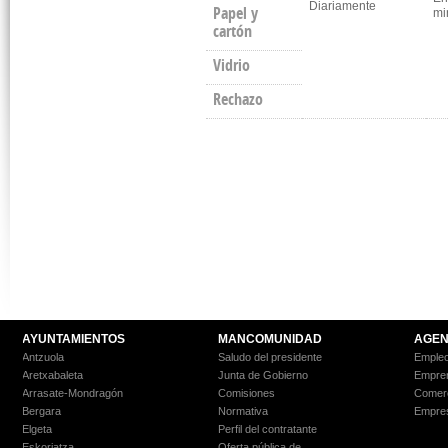
Diariamente
Papel y
mi
cartón
Vidrio
Rechazo
AYUNTAMIENTOS
MANCOMUNIDAD
AGEN
Antzuola
Saludo del presidente
Empleo
Aretxabaleta
Junta de Gobierno
Empre
Arrasate-Mondragón
Comisiones
Comer
Bergara
Normativa
Empre
Elgeta
Perfil del contratante
Eskoriatza
Oferta pública de