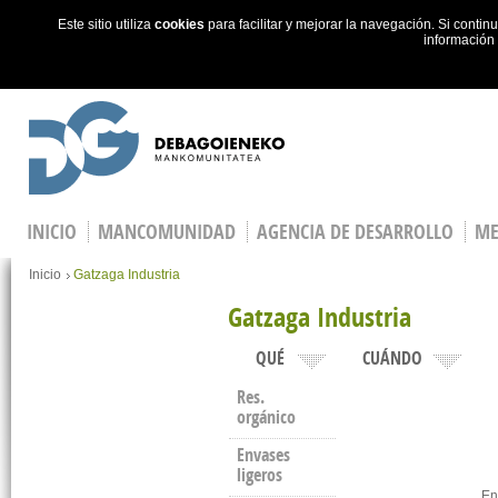
Este sitio utiliza
cookies
para facilitar y mejorar la navegación. Si cont
información
Skip to main content
INICIO
MANCOMUNIDAD
AGENCIA DE DESARROLLO
ME
You are here
Inicio
Gatzaga Industria
Gatzaga Industria
QUÉ
CUÁNDO
Res.
orgánico
Envases
ligeros
En