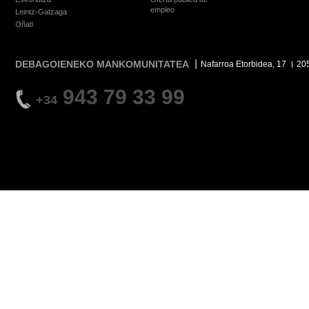
empleo
Leintz-Gatzaga
Oñati
DEBAGOIENEKO MANKOMUNITATEA
Nafarroa Etorbidea, 17
20
943 79 33 99
+34