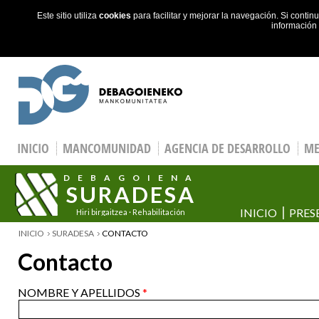
Este sitio utiliza
cookies
para facilitar y mejorar la navegación. Si cont
información
Skip to main content
INICIO
MANCOMUNIDAD
AGENCIA DE DESARROLLO
ME
DEBAGOIENA
SURADESA
INICIO
PRES
Hiri birgaitzea · Rehabilitación
urbana
YOU ARE HERE
INICIO
SURADESA
CONTACTO
Contacto
NOMBRE Y APELLIDOS
*