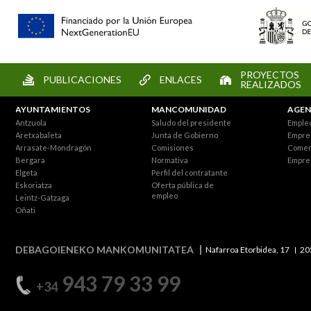
PROYECTOS
PUBLICACIONES
ENLACES
REALIZADOS
AYUNTAMIENTOS
MANCOMUNIDAD
AGEN
Antzuola
Saludo del presidente
Empleo
Aretxabaleta
Junta de Gobierno
Empre
Arrasate-Mondragón
Comisiones
Comer
Bergara
Normativa
Empre
Elgeta
Perfil del contratante
Eskoriatza
Oferta pública de
empleo
Leintz-Gatzaga
Oñati
DEBAGOIENEKO MANKOMUNITATEA
Nafarroa Etorbidea, 17
20
943 79 33 99
+34