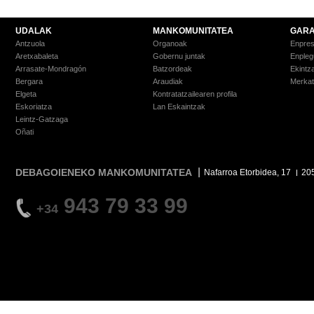
UDALAK
MANKOMUNITATEA
GARA
Antzuola
Organoak
Enpre
Aretxabaleta
Gobernu juntak
Enpleg
Arrasate-Mondragón
Batzordeak
Ekintz
Bergara
Araudiak
Merkat
Elgeta
Kontratatzailearen profila
Eskoriatza
Lan Eskaintzak
Leintz-Gatzaga
Oñati
DEBAGOIENEKO MANKOMUNITATEA
Nafarroa Etorbidea, 17
20
943 79 33 99
+34