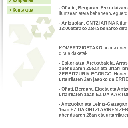
Kanpainak
-
Oñatin, Bergaran, Eskoriatzan 
Kontaktua
iluntzean atera beharrean, eguer
-
Antzuolan, ONTZI ARINAK
ilun
13:00etarako atera beharko dira
KOMERTZIOETAKO
hondakinen 
dira aldaketak:
- Eskoriatza, Aretxabaleta, Arra
abenduaren 25ean eta urtarri
ZERBITZURIK EGONGO.
Honen 
urtarrilaren 2an jasoko da ER
- Oñati, Bergara, Elgeta eta An
urtarrilaren 1ean EZ DA KAR
- Antzuolan eta Leintz-Gatzagan
1ean EZ DA ONTZI ARINEN ZE
abenduaren 26an eta urtarrilar