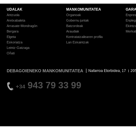
UDALAK
MANKOMUNITATEA
GARA
Antzuola
Organoak
Enpre
Aretxabaleta
Gobernu juntak
Enpleg
Arrasate-Mondragón
Batzordeak
Ekintz
Bergara
Araudiak
Merkat
Elgeta
Kontratatzailearen profila
Eskoriatza
Lan Eskaintzak
Leintz-Gatzaga
Oñati
DEBAGOIENEKO MANKOMUNITATEA
Nafarroa Etorbidea, 17
20
943 79 33 99
+34