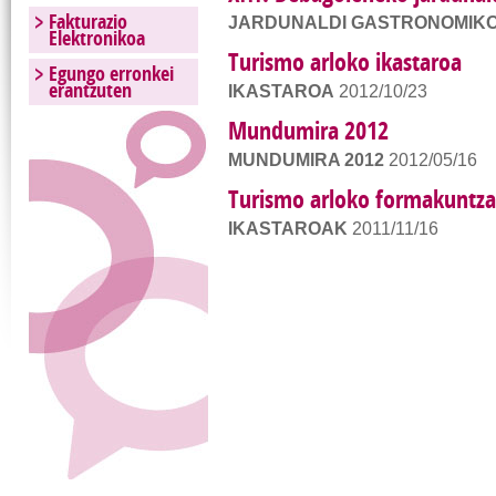
Fakturazio
JARDUNALDI GASTRONOMIK
Elektronikoa
Turismo arloko ikastaroa
Egungo erronkei
erantzuten
IKASTAROA
2012/10/23
Mundumira 2012
MUNDUMIRA 2012
2012/05/16
Turismo arloko formakuntza
IKASTAROAK
2011/11/16