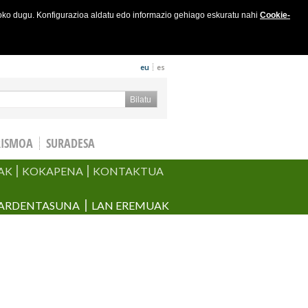
joko dugu. Konfigurazioa aldatu edo informazio gehiago eskuratu nahi
Cookie-
eu
es
keta formularioa
Bilatu
RISMOA
SURADESA
AK
KOKAPENA
KONTAKTUA
ARDENTASUNA
LAN EREMUAK