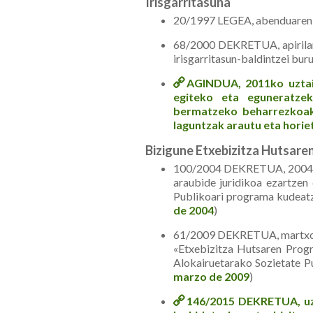
Irisgarritasuna
20/1997 LEGEA, abenduaren 4k
68/2000 DEKRETUA, apirilare
irisgarritasun-baldintzei bur
AGINDUA, 2011ko uztail
egiteko eta eguneratzek
bermatzeko beharrezkoak 
laguntzak arautu eta horie
Bizigune Etxebizitza Hutsar
100/2004 DEKRETUA, 2004ko 
araubide juridikoa ezartzen
Publikoari programa kudeatz
de 2004
)
61/2009 DEKRETUA, martxoar
«Etxebizitza Hutsaren Progr
Alokairuetarako Sozietate P
marzo de 2009
)
146/2015 DEKRETUA, uzt