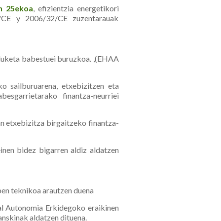
en 25ekoa
, efizientzia energetikori
8/CE y 2006/32/CE zuzentarauak
arduketa babestuei buruzkoa. ,(EHAA
ko sailburuarena, etxebizitzen eta
abesgarrietarako finantza-neurriei
 etxebizitza birgaitzeko finantza-
einen bidez bigarren aldiz aldatzen
pen teknikoa arautzen duena
kal Autonomia Erkidegoko eraikinen
nskinak aldatzen dituena.