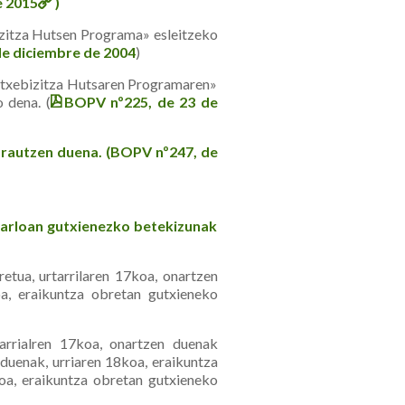
e 2015
)
zitza Hutsen Programa» esleitzeko
e diciembre de 2004
)
Etxe­bizitza Hutsaren Programaren»
 dena. (
BOPV nº225, de 23 de
rautzen duena. (BOPV nº247, de
 arloan gutxienezko betekizunak
etua, urtarrilaren 17koa, onartzen
a, eraikuntza obretan gutxieneko
arrialren 17koa, onartzen duenak
uenak, urriaren 18koa, eraikuntza
oa, eraikuntza obretan gutxieneko