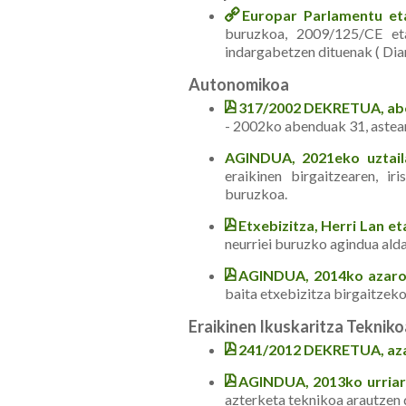
Europar Parlamentu et
buruzkoa, 2009/125/CE et
indargabetzen dituenak ( Dia
Autonomikoa
317/2002 DEKRETUA, ab
- 2002ko abenduak 31, astea
AGINDUA, 2021eko uztail
eraikinen birgaitzearen, ir
buruzkoa.
Etxebizitza, Herri Lan 
neurriei buruzko agindua al
AGINDUA, 2014ko azaro
baita etxebizitza birgaitzeko
Eraikinen Ikuskaritza Tekniko
241/2012 DEKRETUA, az
AGINDUA, 2013ko urria
azterketa teknikoa arautzen 