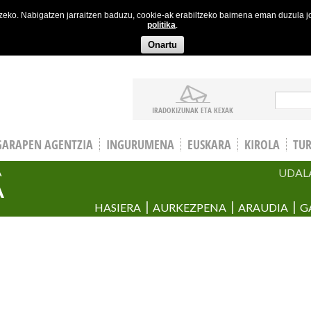
etzeko. Nabigatzen jarraitzen baduzu, cookie-ak erabiltzeko baimena eman duzula 
politika
.
Onartu
Bila
IRADOKIZUNAK ETA KEXAK
GARAPEN AGENTZIA
INGURUMENA
EUSKARA
KIROLA
TU
UDAL
A
A
HASIERA
AURKEZPENA
ARAUDIA
G