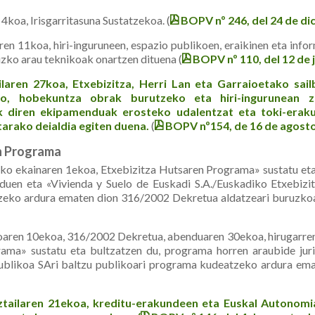
oa, Irisgarritasuna Sustatzekoa. (
BOPV nº 246, del 24 de di
n 11koa, hiri-inguruneen, espazio publikoen, eraikinen eta inf
uzko arau teknikoak onartzen dituena (
BOPV nº 110, del 12 de 
aren 27koa, Etxebizitza, Herri Lan eta Garraioetako sailb
o, hobekuntza obrak burutzeko eta hiri-ingurunean zei
diren ekipamenduak erosteko udalentzat eta toki-erakun
tarako deialdia egiten duena.
(
BOPV nº154, de 16 de agost
en Programa
ekainaren 1ekoa, Etxebizitza Hutsaren Programa» sustatu eta 
 duen eta «Vivienda y Suelo de Euskadi S.A./Euskadiko Etxebizi
eko ardura ematen dion 316/2002 Dekretua aldatzeari buruzkoa
en 10ekoa, 316/2002 Dekretua, abenduaren 30ekoa, hirugarrene
ama» sustatu eta bultzatzen du, programa horren araubide juri
ublikoa SAri baltzu publikoari programa kudeatzeko ardura emat
ailaren 21ekoa, kreditu-erakundeen eta Euskal Autonomia