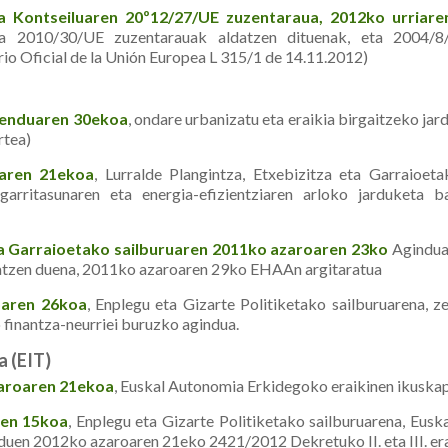
a Kontseiluaren 20º12/27/UE zuzentaraua, 2012ko urriar
a 2010/30/UE zuzentarauak aldatzen dituenak, eta 2004/
rio Oficial de la Unión Europea L 315/1 de 14.11.2012)
enduaren 30ekoa
, ondare urbanizatu eta eraikia birgaitzeko j
rtea)
aren 21ekoa
, Lurralde Plangintza, Etxebizitza eta Garraioeta
isgarritasunaren eta energia-efizientziaren arloko jarduketa b
eta Garraioetako sailburuaren 2011ko azaroaren 23ko
Aginduan
datzen duena, 2011ko azaroaren 29ko EHAAn argitaratua
aren 26koa
, Enplegu eta Gizarte Politiketako sailburuarena, z
 finantza-neurriei buruzko agindua.
a (EIT)
aroaren 21ekoa
, Euskal Autonomia Erkidegoko eraikinen ikuska
ren 15koa
, Enplegu eta Gizarte Politiketako sailburuarena, Eus
duen 2012ko azaroaren 21eko 2421/2012 Dekretuko II. eta III. era