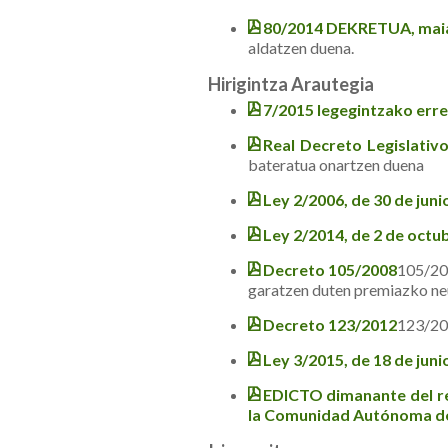
80/2014 DEKRETUA, mai
aldatzen duena.
Hirigintza Arautegia
7/2015 legegintzako erre
Real Decreto Legislativo
bateratua onartzen duena
Ley 2/2006, de 30 de juni
Ley 2/2014, de 2 de octu
Decreto 105/2008
105/20
garatzen duten premiazko ne
Decreto 123/2012
123/201
Ley 3/2015, de 18 de juni
EDICTO dimanante del rec
la Comunidad Autónoma del 