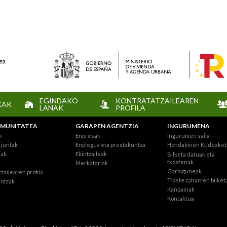
EGINDAKO
KONTRATATZAILEAREN
KAK
LANAK
PROFILA
MUNITATEA
GARAPEN AGENTZIA
INGURUMENA
k
Enpresak
Ingurumen saila
juntak
Enplegua eta prestakuntza
Hondakinen Kudeaket
eak
Ekintzaileak
Bilketa datuak eta
txostenak
Merkatariak
Garbiguneak
zailearen profila
Traste zaharren bilket
intzak
Kanpainak
Kontaktua