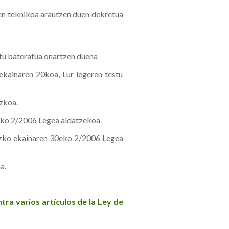
en teknikoa arautzen duen dekretua
stu bateratua onartzen duena
ekainaren 20koa, Lur legeren testu
zkoa.
uzko 2/2006 Legea aldatzekoa.
uzko ekainaren 30eko 2/2006 Legea
a.
ra varios artículos de la Ley de