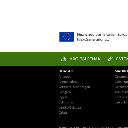
ARGITALPENAK
ESTE
UDALAK
MANKO
Antzuola
Organoa
Aretxabaleta
Gobernu 
Arrasate-Mondragón
Batzord
Bergara
Araudiak
Elgeta
Kontratat
Eskoriatza
Lan Eska
Leintz-Gatzaga
Oñati