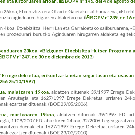
n eta lurzoruaren arloan. (
BOPV nº 146, del 4 de agosto d
6koa, Etxebizitza eta Gizarte Gaietako sailburuarena, «Etxebi
uruzko aginduaren bigarren aldaketarena. (
BOPV nº239, de 16 d
koa, Etxebizitza, Herri Lan eta Garraioetako sailburuarena, «
pen prozedurari buruzko Aginduaren hiru­garren aldaketa egiteko
nduaren 23koa, «Bizigune» Etxebizitza Hutsen Programa a
BOPV nº247, de 30 de diciembre de 2013
)
 Errege dekretua, erikuntza-lanetan segurtasun eta osasun
 256 25/10/1997)
ua, maiatzaren 19koa
, aldatzen dituenak 39/1997 Errege Dekr
en Arautegia, eta 1627/1997 Errege Dekretua, urriaren 24ko
enak ezartzen dituenak. (BOE 29/05/2006).
tua, martxoaren 19koa
, aldatzen dituenak 39/1997 ED, urt
egia, 1109/2007 ED, abuzturen 24koa, 32/2006 Legea garatzen d
 arautzen duenak eta 1627/1997 Errege Dekretua, urriaren 24k
enak ezartzen dituenak. (BOE 23/03/2010)