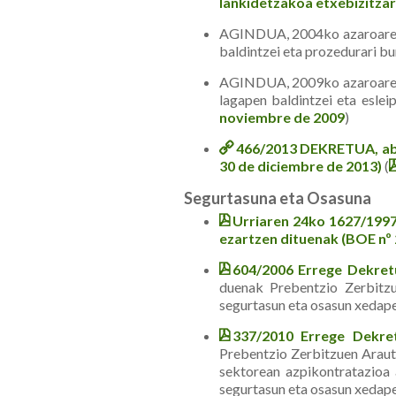
lankidetzakoa etxebizitzare
AGINDUA, 2004ko azaroaren 2
baldintzei eta prozedurari b
AGINDUA, 2009ko azaroaren 4
lagapen baldintzei eta eslei
noviembre de 2009
)
466/2013 DEKRETUA, abe
30 de diciembre de 2013)
(
Segurtasuna eta Osasuna
Urriaren 24ko 1627/1997
ezartzen dituenak (BOE nº
604/2006 Errege Dekret
duenak Prebentzio Zerbitzu
segurtasun eta osasun xedap
337/2010 Errege Dekre
Prebentzio Zerbitzuen Araut
sektorean azpikontratazioa
segurtasun eta osasun xedap