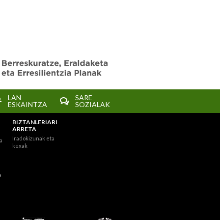
LAN
SARE
ESKAINTZA
SOZIALAK
BIZTANLERIARI
ARRETA
Iradokizunak eta
a
kexak
a