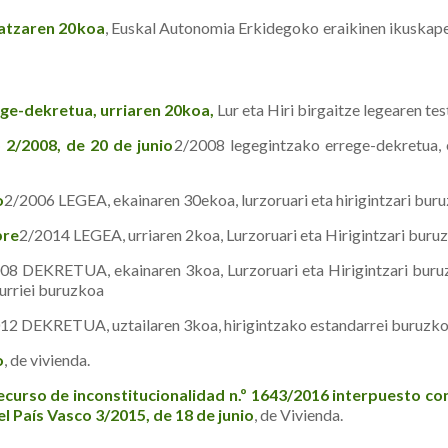
atzaren 20koa
, Euskal Autonomia Erkidegoko eraikinen ikuskap
ge-dekretua, urriaren 20koa,
Lur eta Hiri birgaitze legearen te
 2/2008, de 20 de junio
2/2008 legegintzako errege-dekretua, 
o
2/2006 LEGEA, ekainaren 30ekoa, lurzoruari eta hirigintzari buru
bre
2/2014 LEGEA, urriaren 2koa, Lurzoruari eta Hirigintzari bur
08 DEKRETUA, ekainaren 3koa, Lurzoruari eta Hirigintzari bur
urriei buruzkoa
2 DEKRETUA, uztailaren 3koa, hirigintzako estandarrei buruzko
o
, de vivienda.
urso de inconstitucionalidad n.º 1643/2016 interpuesto cont
País Vasco 3/2015, de 18 de junio
, de Vivienda.