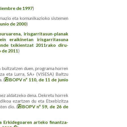
ciembre de 1997
)
ormazio eta komunikazioko sistemen
junio de 2000
)
uruarena, irisgarritasun-planak
n eraikinetan irisgarritasuna
de txikientzat 2011rako diru-
o de 2011
)
bultzatzen duen, programa horren
tza eta Lurra, SA» (VISESA) Baltzu
. (
BOPV nº 110, de 11 de junio
z aldatzeko dena. Dekretu horrek
dikoa ezartzen du eta Etxebizitza
en dio. (
BOPV nº 59, de 26 de
 Erkidegoaren arteko finantza-