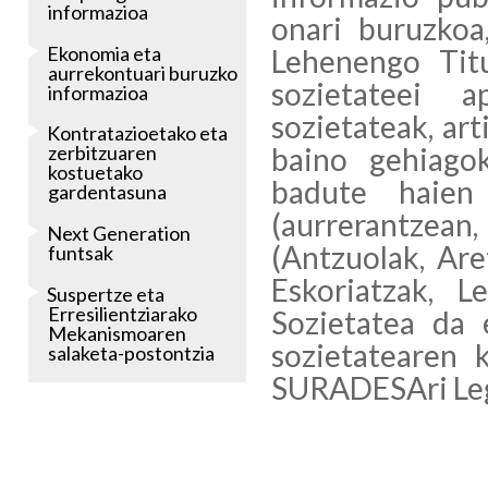
informazioa
onari buruzkoa
Ekonomia eta
Lehenengo Tit
aurrekontuari buruzko
sozietateei a
informazioa
sozietateak, ar
Kontratazioetako eta
baino gehiago
zerbitzuaren
kostuetako
badute haien 
gardentasuna
(aurrerantzean
Next Generation
(Antzuolak, Are
funtsak
Eskoriatzak, L
Suspertze eta
Erresilientziarako
Sozietatea da 
Mekanismoaren
sozietatearen 
salaketa-postontzia
SURADESAri Lege