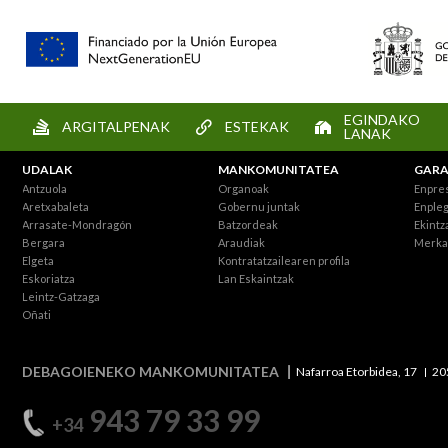
EGINDAKO
ARGITALPENAK
ESTEKAK
LANAK
UDALAK
MANKOMUNITATEA
GARA
Antzuola
Organoak
Enpre
Aretxabaleta
Gobernu juntak
Enpleg
Arrasate-Mondragón
Batzordeak
Ekintz
Bergara
Araudiak
Merka
Elgeta
Kontratatzailearen profila
Eskoriatza
Lan Eskaintzak
Leintz-Gatzaga
Oñati
DEBAGOIENEKO MANKOMUNITATEA
Nafarroa Etorbidea, 17
20
943 79 33 99
+34