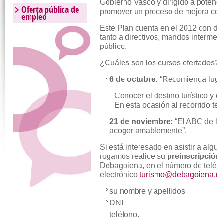
Gobierno Vasco y dirigido a potenci
Oferta pública de
promover un proceso de mejora co
empleo
Este Plan cuenta en el 2012 con 
tanto a directivos, mandos interme
público.
¿Cuáles son los cursos ofertados
6 de octubre:
“Recomienda luga
Conocer el destino turístico y
En esta ocasión al recorrido t
21 de noviembre:
“El ABC de l
acoger amablemente”.
Si está interesado en asistir a al
rogamos realice su
preinscripció
Debagoiena, en el número de telé
electrónico
turismo@debagoiena.
su nombre y apellidos,
DNI,
teléfono,