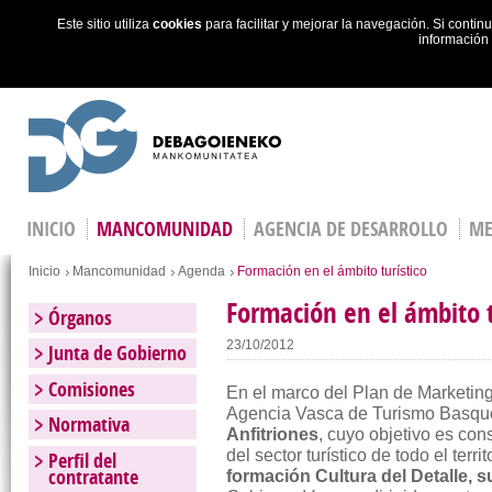
Este sitio utiliza
cookies
para facilitar y mejorar la navegación. Si cont
información
Skip to main content
INICIO
MANCOMUNIDAD
AGENCIA DE DESARROLLO
ME
Estás en
Inicio
Mancomunidad
Agenda
Formación en el ámbito turístico
Formación en el ámbito t
Órganos
23/10/2012
Junta de Gobierno
Comisiones
En el marco del Plan de Marketing
Agencia Vasca de Turismo Basque
Normativa
Anfitriones
, cuyo objetivo es co
del sector turístico de todo el terr
Perfil del
contratante
formación Cultura del Detalle, 