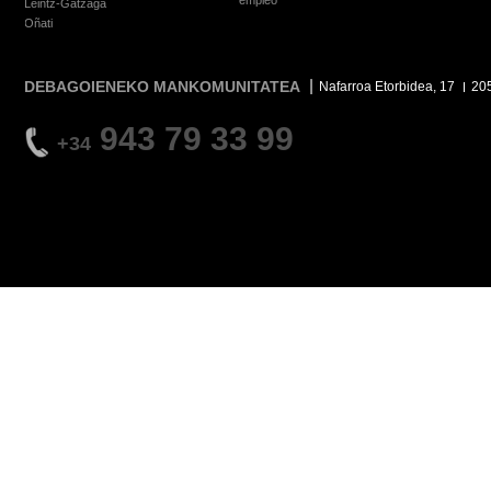
empleo
Leintz-Gatzaga
Oñati
DEBAGOIENEKO MANKOMUNITATEA
Nafarroa Etorbidea, 17
20
943 79 33 99
+34