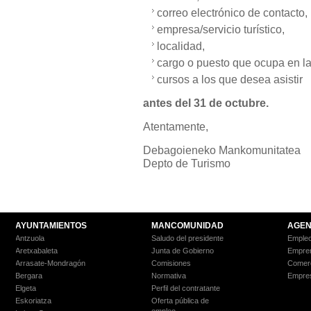
correo electrónico de contacto,
empresa/servicio turístico,
localidad,
cargo o puesto que ocupa en la 
cursos a los que desea asistir
antes del 31 de octubre.
Atentamente,
Debagoieneko Mankomunitatea
Depto de Turismo
AYUNTAMIENTOS
MANCOMUNIDAD
AGEN
Antzuola
Saludo del presidente
Empleo
Aretxabaleta
Junta de Gobierno
Empre
Arrasate-Mondragón
Comisiones
Comer
Bergara
Normativa
Empre
Elgeta
Perfil del contratante
Eskoriatza
Oferta pública de