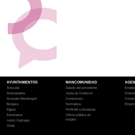
AYUNTAMIENTOS
MANCOMUNIDAD
AGEN
Antzuola
Saludo del presidente
Empleo
Aretxabaleta
Junta de Gobierno
Empre
Arrasate-Mondragón
Comisiones
Comer
Bergara
Normativa
Empre
Elgeta
Perfil del contratante
Eskoriatza
Oferta pública de
empleo
Leintz-Gatzaga
Oñati