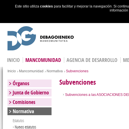
Este sitio utiliza
cookies
para facilitar y mejorar la navegación. Si cont
información
Skip to main content
INICIO
MANCOMUNIDAD
AGENCIA DE DESARROLLO
ME
You are here
Inicio
Mancomunidad
Normativa
Subvenciones
Subvenciones
Órganos
Junta de Gobierno
Subvenciones a las ASOCIACIONES D
Comisiones
Normativa
Estatutos
Nuevos estatutos