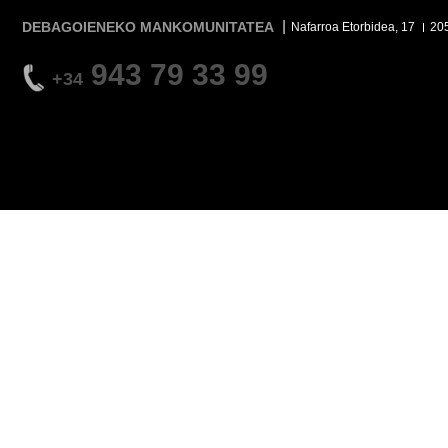
DEBAGOIENEKO MANKOMUNITATEA
Nafarroa Etorbidea, 17
20
943 79 33 99
+34