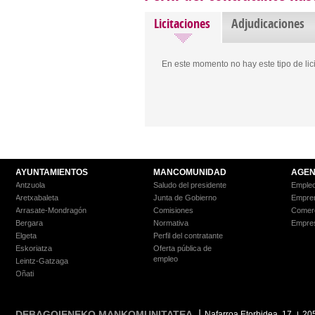
Licitaciones
Adjudicaciones
En este momento no hay este tipo de lic
AYUNTAMIENTOS
MANCOMUNIDAD
AGEN
Antzuola
Saludo del presidente
Empleo
Aretxabaleta
Junta de Gobierno
Empre
Arrasate-Mondragón
Comisiones
Comer
Bergara
Normativa
Empre
Elgeta
Perfil del contratante
Eskoriatza
Oferta pública de
empleo
Leintz-Gatzaga
Oñati
DEBAGOIENEKO MANKOMUNITATEA
Nafarroa Etorbidea, 17
20