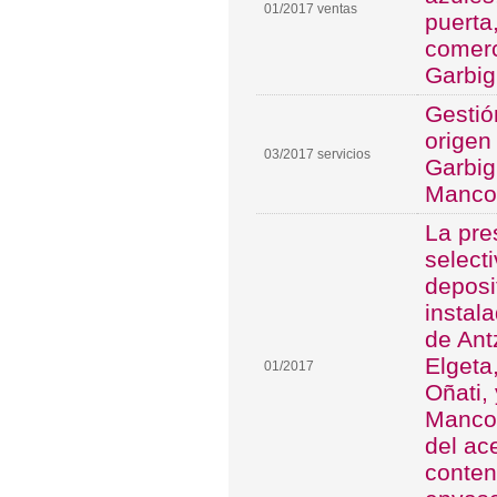
01/2017 ventas
puerta
comerc
Garbi
Gestió
origen
03/2017 servicios
Garbig
Manco
La pre
select
deposi
instal
de Ant
Elgeta
01/2017
Oñati,
Mancom
del ac
conten