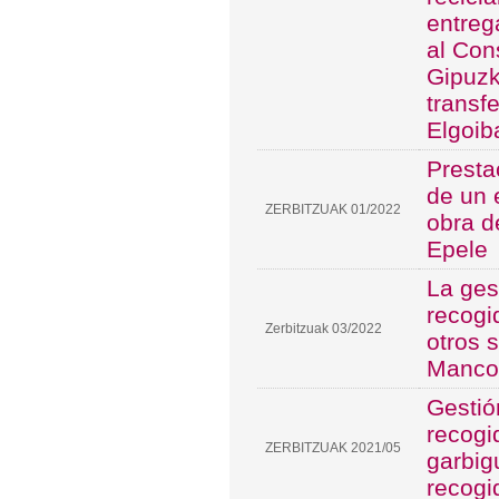
entreg
al Con
Gipuzk
transf
Elgoib
Presta
de un 
ZERBITZUAK 01/2022
obra d
Epele
La ges
recogi
Zerbitzuak 03/2022
otros 
Manco
Gestió
recogi
ZERBITZUAK 2021/05
garbig
recogi