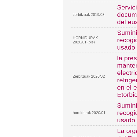
Servic
docum
zerbitzuak 2019/03
del eu
Sumini
HORNIDURAK
recogi
2020/01 (bis)
usado
la pre
manten
electri
Zerbitzuak 2020/02
refrig
en el e
Etorbi
Sumini
recogi
hornidurak 2020/01
usado 
La org