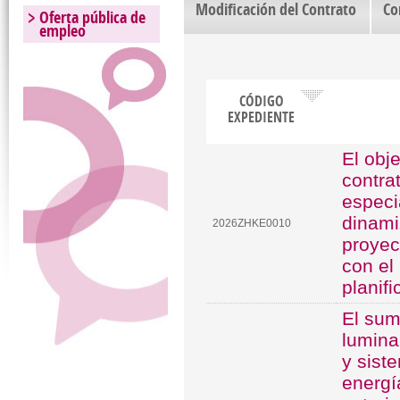
Modificación del Contrato
Co
Oferta pública de
empleo
CÓDIGO
EXPEDIENTE
El obj
contra
especi
dinami
2026ZHKE0010
proyec
con el
planif
El sum
lumina
y sist
energí