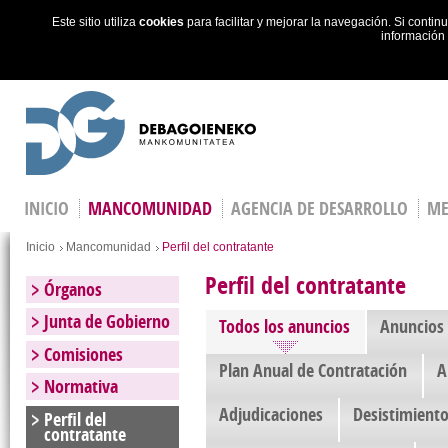
Este sitio utiliza
cookies
para facilitar y mejorar la navegación. Si cont
información
Skip to main content
INICIO
MANCOMUNIDAD
AGENCIA DE DESARROLLO
ME
Estás
Inicio
Mancomunidad
Perfil del contratante
Perfil del contratante
Órganos
Junta de Gobierno
Todos los anuncios
Anuncios 
Comisiones
Plan Anual de Contratación
A
Normativa
Adjudicaciones
Desistimient
Perfil del
contratante