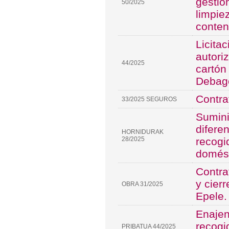
gestió
50/2025
limpie
conte
Licita
autori
44/2025
cartón
Debag
Contra
33/2025 SEGUROS
Sumini
difere
HORNIDURAK
28/2025
recogi
domés
Contra
y cierr
OBRA 31/2025
Epele.
Enajen
recogi
PRIBATUA 44/2025