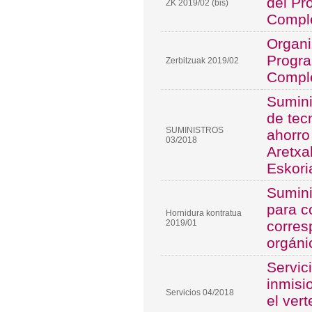
del Pr
ZK 2019/02 (bis)
Compl
Organi
Progra
Zerbitzuak 2019/02
Compl
Sumini
de tec
SUMINISTROS
ahorro
03/2018
Aretxa
Eskori
Sumini
para c
Hornidura kontratua
2019/01
corres
orgáni
Servic
inmisi
Servicios 04/2018
el ver