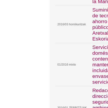
la Ma
Sumini
de tec
ahorro
2016/03 hornikuntzak
públic
Aretxa
Eskori
Servic
domést
conten
manten
01/2016 mixto
inclui
envase
servic
Redacc
direcc
seguri
ambien
2016/01 ZERBITZUAK