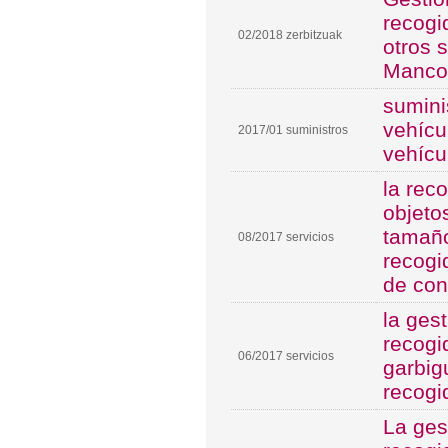
recogi
02/2018 zerbitzuak
otros 
Manco
sumini
vehícu
2017/01 suministros
vehícu
la rec
objeto
tamaño
08/2017 servicios
recogi
de con
la ges
recogi
06/2017 servicios
garbig
recogi
La ges