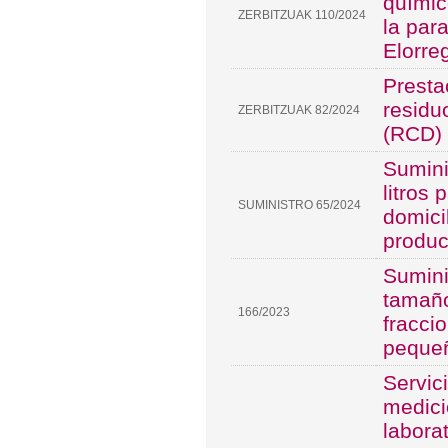
químic
ZERBITZUAK 110/2024
la par
Elorreg
Presta
residu
ZERBITZUAK 82/2024
(RCD)
Sumini
litros
SUMINISTRO 65/2024
domici
produc
Sumini
tamaño
166/2023
fracci
pequeñ
Servic
medici
labora