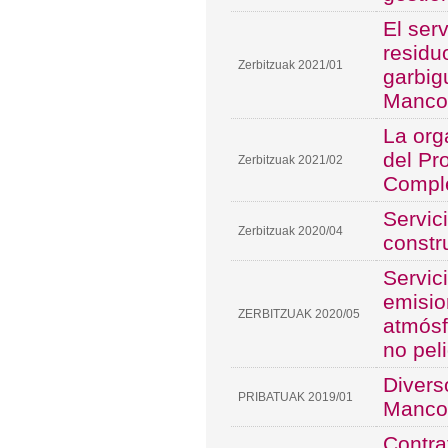
El ser
residu
Zerbitzuak 2021/01
garbig
Manco
La org
del Pr
Zerbitzuak 2021/02
Compl
Servic
Zerbitzuak 2020/04
constr
Servic
emisio
ZERBITZUAK 2020/05
atmósf
no pel
Divers
PRIBATUAK 2019/01
Manco
Contra