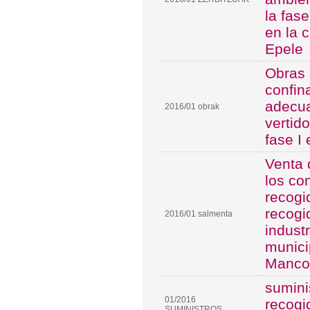
la fase
en la 
Epele
Obras 
confin
adecua
2016/01 obrak
vertid
fase I
Venta 
los co
recogi
recogi
2016/01 salmenta
indust
munici
Manco
sumini
01/2016
recogi
SUMINISTROS