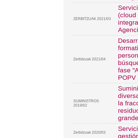
Servic
(cloud
ZERBITZUAK 2021/03
integra
Agenci
Desarr
format
person
Zerbitzuak 2021/04
búsque
fase "
POPV 
Sumini
divers
SUMINISTROS
la fra
2019/02
residu
grande
Servic
Zerbitzuak 2020/03
gestió