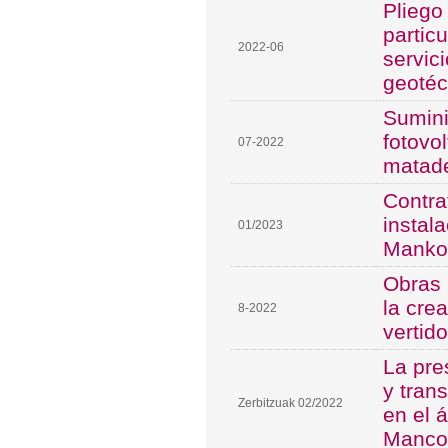
Pliego
partic
2022-06
servic
geotéc
Sumini
fotovo
07-2022
matade
Contra
instal
01/2023
Manko
Obras 
la cre
8-2022
vertid
La pre
y tran
Zerbitzuak 02/2022
en el á
Manco