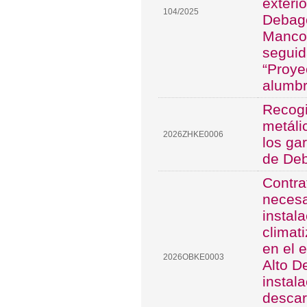
exteri
104/2025
Debago
Mancom
seguid
“Proye
alumbr
Recogi
metáli
2026ZHKE0006
los ga
de De
Contra
necesa
instal
climat
en el 
2026OBKE0003
Alto D
instala
descar