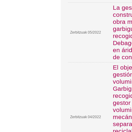
La ges
constr
obra m
garbig
Zerbitzuak 05/2022
recogi
Debago
en ári
de con
El obj
gestió
volumi
Garbig
recogi
gestor
volumi
mecáni
Zerbitzuak 04/2022
separa
recicl