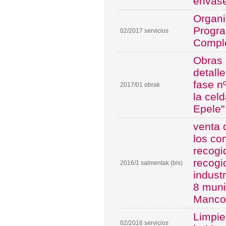
envase
Organi
Progra
02/2017 servicios
Compl
Obras 
detalle
fase n
2017/01 obrak
la cel
Epele"
venta 
los co
recogi
recogi
2016/1 salmentak (bis)
indust
8 muni
Manco
Limpie
02/2016 servicios