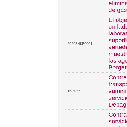
elimin
de gas
El obj
un lad
labora
superf
2026ZHKE0001
vertede
muestr
las ag
Bergar
Contra
transp
sumini
16/2025
servic
Debag
Contra
servic