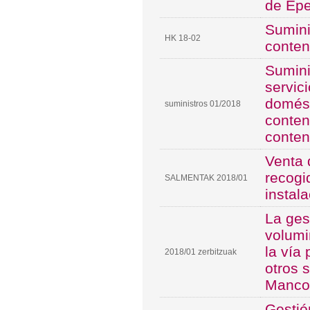
de Epe
Sumini
HK 18-02
conte
Sumini
servic
domést
suministros 01/2018
conten
conte
Venta 
recogi
SALMENTAK 2018/01
instal
La ges
volumi
la vía
2018/01 zerbitzuak
otros 
Manco
Gestió