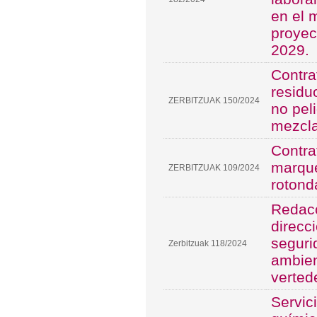
en el 
proyec
2029.
Contra
residu
ZERBITZUAK 150/2024
no pel
mezcla
Contra
marque
ZERBITZUAK 109/2024
rotond
Redacc
direcc
seguri
Zerbitzuak 118/2024
ambient
verted
Servic