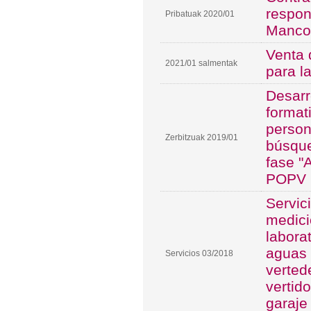
respons
Pribatuak 2020/01
Manco
Venta 
2021/01 salmentak
para l
Desarr
format
person
Zerbitzuak 2019/01
búsque
fase "
POPV 
Servic
medici
labora
aguas 
Servicios 03/2018
verted
vertid
garaje