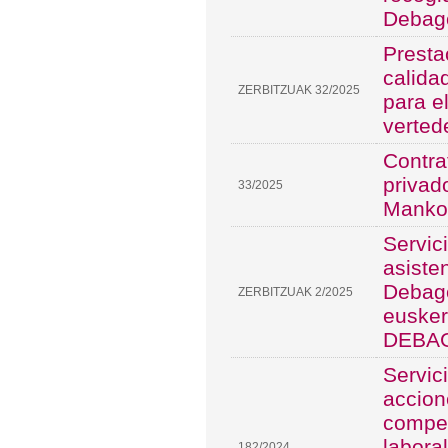
Debag
Presta
calida
ZERBITZUAK 32/2025
para el
verted
Contra
privad
33/2025
Manko
Servic
asiste
Debago
ZERBITZUAK 2/2025
eusker
DEBA
Servic
accion
compet
labora
182/2024