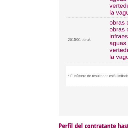
verted
la vag
obras 
obras 
infrae
2015/01 obrak
aguas 
verted
la vag
* El número de resultados está limita
Perfil del contratante ha