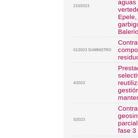
aguas 
210/2023
verted
Epele,
garbig
Balerio
Contra
compos
01/2023 SUMINISTRO
residu
Presta
select
reutil
4/2023
gestió
manten
Contra
geosin
5/2023
parcial
fase 3