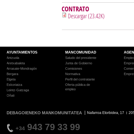
CONTRATO
Descargar (23.42K)
AYUNTAMIENTOS
MANCOMUNIDAD
AGEN
Antzuola
Saludo del presidente
Empleo
Aretxabaleta
Junta de Gobierno
Empre
Arrasate-Mondragón
Comisiones
Comer
Bergara
Normativa
Empre
Elgeta
Perfil del contratante
Eskoriatza
Oferta pública de
empleo
Leintz-Gatzaga
Oñati
DEBAGOIENEKO MANKOMUNITATEA
Nafarroa Etorbidea, 17
20
943 79 33 99
+34