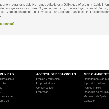
darte a lograr este objetivo hemos editado esta GUIA, que ofrece una rápida inform
 de las siguientes fracciones: Orgánico; Rechazo; Envases Ligeros; Papel ; Vidrio; 
sos y Residuos que han de llevarse a los Garbigunes, así como instrucciones para e
.
cargar guía
MUNIDAD
AGENCIA DE DESARROLLO
MEDIO AMBIENT
l presidente
Empleo y formación
Departamento de Med
 Gobierno
Emprendedores
Tipos de residuos
es
Comerciantes
Puntos limpios
a
Empresas
Recogida de volumin
 contratante
Vertedero de Epele
blica de
Contacto