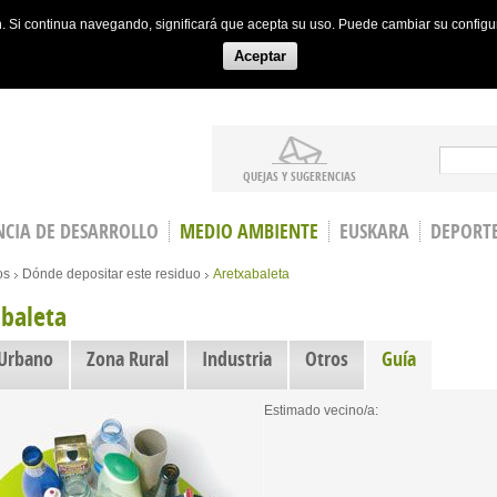
ón. Si continua navegando, significará que acepta su uso. Puede cambiar su config
Aceptar
Search
QUEJAS Y SUGERENCIAS
CIA DE DESARROLLO
MEDIO AMBIENTE
EUSKARA
DEPORT
os
Dónde depositar este residuo
Aretxabaleta
baleta
 Urbano
Zona Rural
Industria
Otros
Guía
(active tab
Estimado vecino/a: