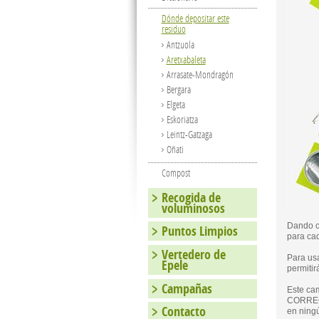
Dónde depositar este
residuo
Antzuola
Aretxabaleta
Arrasate-Mondragón
Bergara
Elgeta
Eskoriatza
Leintz-Gatzaga
Oñati
Compost
Recogida de
voluminosos
Dando cu
Puntos Limpios
para cad
Vertedero de
Para usa
Epele
permitir
Campañas
Este ca
CORRECT
Contacto
en ningú