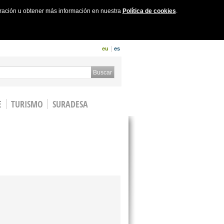
uración u obtener más información en nuestra
Política de cookies
.
eu
es
 form
Buscar
E
TURISMO
SURADESA
)