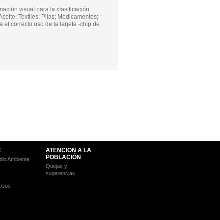
ación visual para la clasificación
Aceite; Textiles; Pilas; Medicamentos;
l correcto uso de la tarjeta -chip de
E
ATENCIÓN A LA
POBLACIÓN
io Ambiente
Quejas y
sugerencias
osos