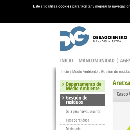
Este sitio utiliza
cookies
para facilitar y mejorar la navegaci
Skip to main content
INICIO
MANCOMUNIDAD
AGEN
You are here
Inicio
Medio Ambiente
Gestión de residu
Aretxa
Departamento de
Medio Ambiente
Casco
Gestión de
residuos
Guía para nuevos usuarios
Tipos de residuos
Diccionario