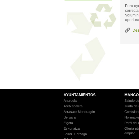
Para ayu
correcta
Volumino
apertura
Des
AYUNTAMIENTOS
MANCO
Antzuola
Saludo de
Aretxabaleta
Junta de
Arrasate-Mondragón
Comision
Bergara
Normativ
Elgeta
Perfil del
Eskoriatza
Oferta pú
empleo
Leintz-Gatzaga