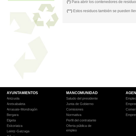
(*)
Para abrir los contenedores de residuos
(**)
Estos residuos también se pueden lle
AYUNTAMIENTOS
MANCOMUNIDAD
AGEN
Antzuola
Saludo del presidente
Empleo
Aretxabaleta
Junta de Gobierno
Empre
Arrasate-Mondragón
Comisiones
Comer
Bergara
Normativa
Empre
Elgeta
Perfil del contratante
Eskoriatza
Oferta pública de
empleo
Leintz-Gatzaga