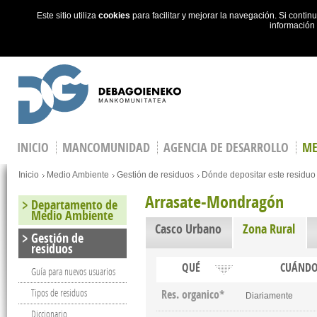
Este sitio utiliza
cookies
para facilitar y mejorar la navegación. Si cont
información
Skip to main content
INICIO
MANCOMUNIDAD
AGENCIA DE DESARROLLO
ME
You are here
Inicio
Medio Ambiente
Gestión de residuos
Dónde depositar este residuo
Arrasate-Mondragón
Departamento de
Medio Ambiente
Casco Urbano
Zona Rural
(act
Gestión de
residuos
QUÉ
CUÁND
Guía para nuevos usuarios
Tipos de residuos
Res. organico*
Diariamente
Diccionario