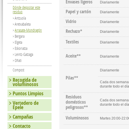
Envases ligeros
Diariamente
Dónde depositar este
Papel y cartón
residuo
Diariamente
Antzuola
Vidrio
Diariamente
Aretxabaleta
Arrasate-Mondragón
Rechazo*
Diariamente
Bergara
Textiles
Elgeta
Diariamente
Eskoriatza
Leintz-Gatzaga
Aceite**
Diariamente
Oñati
Compost
Diariamente
Pilas**
Recogida de
Cada dos semanas,
voluminosos
durante todo el dí
Puntos Limpios
Residuos
Cada dos semanas,
domésticos
Vertedero de
durante todo el dí
Epele
peligrosos**
Campañas
Voluminosos
Martes 20:00-22:
Contacto