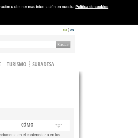
uración u obtener más información en nuestra
Política de cookies
.
eu
es
 form
Buscar
E
TURISMO
SURADESA
CÓMO
ectamente en el contenedor o en las