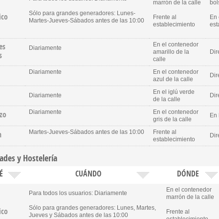
marrón de la calle
bol
Sólo para grandes generadores: Lunes-
ico
Frente al
En 
Martes-Jueves-Sábados antes de las 10:00
establecimiento
est
es
En el contenedor
Diariamente
amarillo de la
Dir
s
calle
Diariamente
En el contenedor
Dir
azul de la calle
En el iglú verde
Diariamente
Dir
de la calle
Diariamente
En el contenedor
zo
En 
gris de la calle
Martes-Jueves-Sábados antes de las 10:00
Frente al
n
Dir
establecimiento
ades y Hostelería
É
CUÁNDO
DÓNDE
En el contenedor
Para todos los usuarios: Diariamente
marrón de la calle
Sólo para grandes generadores: Lunes, Martes,
ico
Frente al
Jueves y Sábados antes de las 10:00