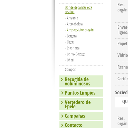
Res.
Dónde depositar este
orgán
residuo
Antzuola
Aretxabaleta
Envas
Arrasate-Mondragón
ligero
Bergara
Elgeta
Papel
Eskoriatza
Leintz-Gatzaga
Vidrio
Oñati
Recha
Compost
Cartó
Recogida de
voluminosos
Socied
Puntos Limpios
QU
Vertedero de
Epele
Campañas
Res.
orgán
Contacto