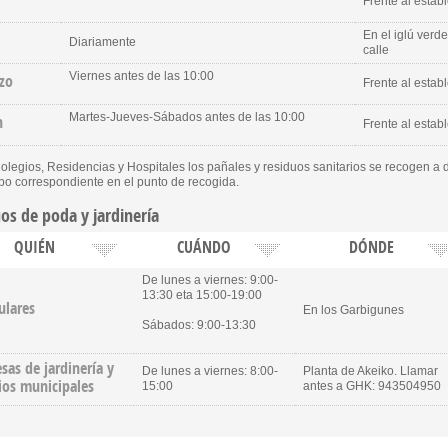
Frente al estab
En el iglú verde
Diariamente
calle
Viernes antes de las 10:00
zo
Frente al estab
Martes-Jueves-Sábados antes de las 10:00
n
Frente al estab
olegios, Residencias y Hospitales los pañales y residuos sanitarios se recogen a d
bo correspondiente en el punto de recogida.
os de poda y jardinería
QUIÉN
CUÁNDO
DÓNDE
De lunes a viernes: 9:00-
13:30 eta 15:00-19:00
ulares
En los Garbigunes
Sábados: 9:00-13:30
sas de jardinería y
De lunes a viernes: 8:00-
Planta de Akeiko. Llamar
ios municipales
15:00
antes a GHK: 943504950