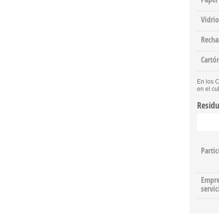
Vidrio
Recha
Cartó
En los C
en el cu
Residu
Partic
Empre
servic