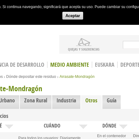
ón. Si continua navegando, significará que acepta su uso. Puede cambiar su config
Aceptar
Search
QUEJAS Y SUGERENCIAS
CIA DE DESARROLLO
MEDIO AMBIENTE
EUSKARA
DEPORT
os
Dónde depositar este residuo
Arrasate-Mondragón
ate-Mondragón
 Urbano
Zona Rural
Industria
Otros
(active tab)
Guía
cios
É
CUÁNDO
DÓNDE
En el contenedor
Dir
Para todos los usuarios: Diariamente