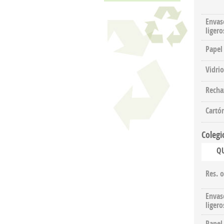
Envas
ligero
Papel
Vidrio
Recha
Cartó
Colegi
Q
Res. 
Envas
ligero
Papel