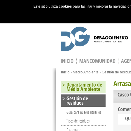
Este sitio utiliza
cookies
para facilitar y mejorar la navegaci
Skip to main content
INICIO
MANCOMUNIDAD
AGEN
You are here
Inicio
Medio Ambiente
Gestión de residu
Arras
Departamento de
Medio Ambiente
Casco
Gestión de
residuos
Comer
Guía para nuevos usuarios
QU
Tipos de residuos
Diccionario