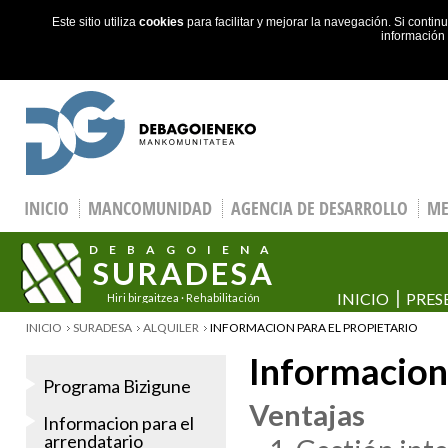
Este sitio utiliza
cookies
para facilitar y mejorar la navegación. Si cont
información
Skip to main content
INICIO
MANCOMUNIDAD
AGENCIA DE DESARROLLO
ME
DEBAGOIENA
SURADESA
INICIO
PRES
Hiri birgaitzea · Rehabilitación
urbana
YOU ARE HERE
INICIO
SURADESA
ALQUILER
INFORMACION PARA EL PROPIETARIO
Informacion 
Programa Bizigune
Ventajas
Informacion para el
arrendatario