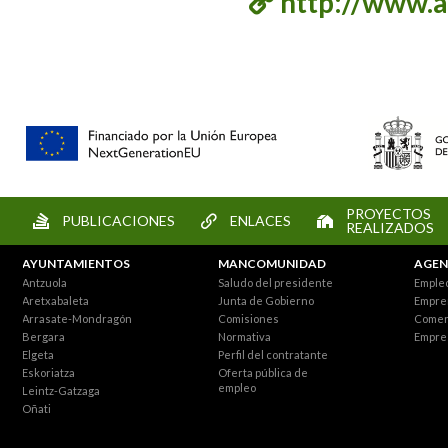
http://www.a
PROYECTOS
PUBLICACIONES
ENLACES
REALIZADOS
AYUNTAMIENTOS
MANCOMUNIDAD
AGEN
Antzuola
Saludo del presidente
Empleo
Aretxabaleta
Junta de Gobierno
Empre
Arrasate-Mondragón
Comisiones
Comer
Bergara
Normativa
Empre
Elgeta
Perfil del contratante
Eskoriatza
Oferta pública de
empleo
Leintz-Gatzaga
Oñati