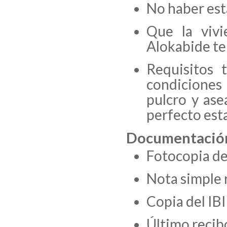
No haber est
Que la viv
Alokabide te
Requisitos 
condiciones
pulcro y ase
perfecto es
Documentación
Fotocopia de
Nota simple r
Copia del IBI
Último recibo