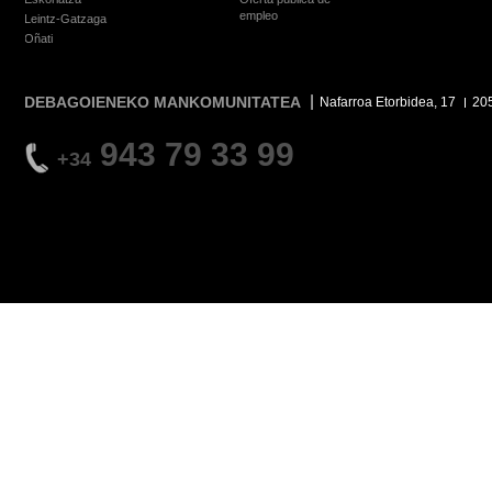
empleo
Leintz-Gatzaga
Oñati
DEBAGOIENEKO MANKOMUNITATEA
Nafarroa Etorbidea, 17
20
943 79 33 99
+34