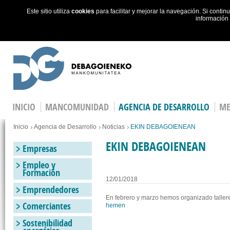
Este sitio utiliza
cookies
para facilitar y mejorar la navegación. Si cont
información
Skip to main content
INICIO
MANCOMUNIDAD
AGENCIA DE DESARROLLO
ME
Estás en
Inicio
Agencia de Desarrollo
Noticias
EKIN DEBAGOIENEAN
EKIN DEBAGOIENEAN
Empresas
Empleo y
Formación
12/01/2018
Emprendedores
En febrero y marzo hemos organizado talle
Comerciantes
hemen
Sostenibilidad