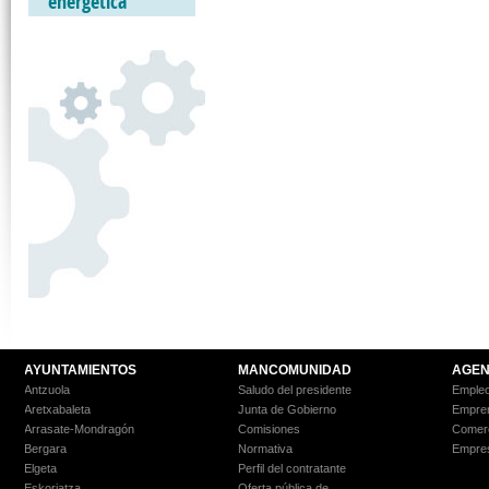
energética
AYUNTAMIENTOS
MANCOMUNIDAD
AGEN
Antzuola
Saludo del presidente
Empleo
Aretxabaleta
Junta de Gobierno
Empre
Arrasate-Mondragón
Comisiones
Comer
Bergara
Normativa
Empre
Elgeta
Perfil del contratante
Eskoriatza
Oferta pública de