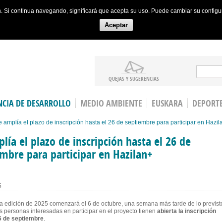
ón. Si continua navegando, significará que acepta su uso. Puede cambiar su config
Aceptar
Search
QUEJAS Y SUGERENCIAS
CIA DE DESARROLLO
MEDIO AMBIENTE
EUSKARA
DEPORT
 amplía el plazo de inscripción hasta el 26 de septiembre para participar en Hazil
lía el plazo de inscripción hasta el 26 de
mbre para participar en Hazilan+
5
 edición de 2025 comenzará el 6 de octubre, una semana más tarde de lo previst
as personas interesadas en participar en el proyecto tienen
abierta la inscripción
6 de septiembre
.