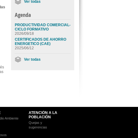
Ver todas
das
Agenda
PRODUCTIVIDAD COMERCIAL-
CICLO FORMATIVO
2026/09/18
CERTIFICADOS DE AHORRO
ENERGETICO (CAE)
2025/06/12
Ver todas
vés
as
E
ATENCIÓN A LA
POBLACIÓN
io Ambiente
Quejas y
sugerencias
osos