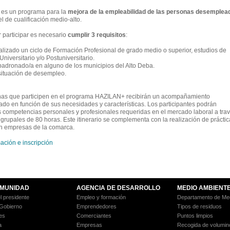
es un programa para la
mejora de la empleabilidad de las personas desemplea
l de cualificación medio-alto.
 participar es necesario
cumplir 3 requisitos
:
nalizado un ciclo de Formación Profesional de grado medio o superior, estudios de
iversitario y/o Postuniversitario.
padronado/a en alguno de los municipios del Alto Deba.
 situación de desempleo.
as que participen en el programa HAZILAN+ recibirán un acompañamiento
ado en función de sus necesidades y características. Los participantes podrán
as competencias personales y profesionales requeridas en el mercado laboral a tra
 grupales de 80 horas. Este itinerario se complementa con la realización de práctic
n empresas de la comarca.
ación e inscripción
MUNIDAD
AGENCIA DE DESARROLLO
MEDIO AMBIENT
l presidente
Empleo y formación
Departamento de Med
 Gobierno
Emprendedores
Tipos de residuos
es
Comerciantes
Puntos limpios
a
Empresas
Recogida de volumin