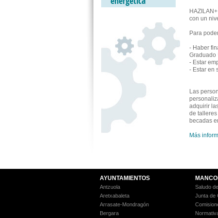
energética
HAZILAN+ 
con un nive
Para poder
- Haber fi
Graduado Un
- Estar em
- Estar en
Las person
personaliz
adquirir l
de talleres
becadas e
Más inform
AYUNTAMIENTOS
MANCO
Antzuola
Saludo de
Aretxabaleta
Junta de
Arrasate-Mondragón
Comision
Bergara
Normativ