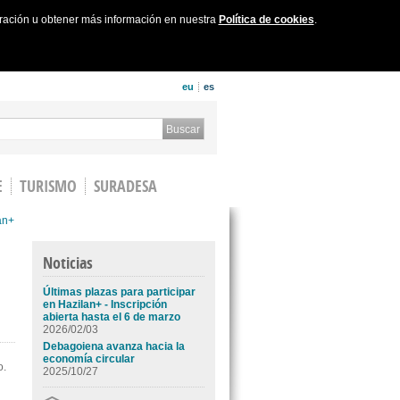
uración u obtener más información en nuestra
Política de cookies
.
eu
es
 form
Buscar
E
TURISMO
SURADESA
an+
Noticias
Últimas plazas para participar
en Hazilan+ - Inscripción
abierta hasta el 6 de marzo
2026/02/03
Debagoiena avanza hacia la
economía circular
o.
2025/10/27