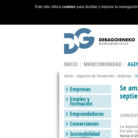
Este sitio utiliza
cookies
para facilitar y mejorar la navegaci
Skip to main content
INICIO
MANCOMUNIDAD
AGEN
Estás en
Inicio
Agencia de Desarrollo
Noticias
Se
Se amp
Empresas
septie
Empleo y
Formación
Emprendedores
15/09/202
Comerciantes
La segunda
Por ello, l
Sostenibilidad
hasta el 2