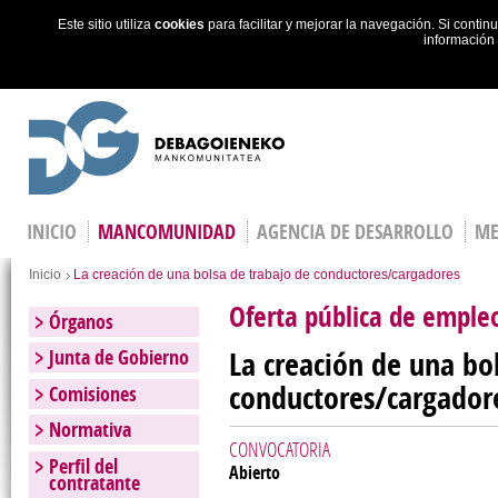
Este sitio utiliza
cookies
para facilitar y mejorar la navegación. Si cont
información
Skip to main content
INICIO
MANCOMUNIDAD
AGENCIA DE DESARROLLO
ME
You are here
Inicio
La creación de una bolsa de trabajo de conductores/cargadores
Oferta pública de empl
Órganos
La creación de una bo
Junta de Gobierno
conductores/cargador
Comisiones
Normativa
CONVOCATORIA
Perfil del
Abierto
contratante