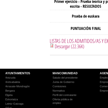
Primer ejercicio - Prueba teorica y p
escrita - RESULTADOS
Prueba de euskara
PUNTUACIÓN FINAL
LISTAS DE LOS ADMITIDOS/AS Y 
Descargar (22.36K)
AYUNTAMIENTOS
MANCOMUNIDAD
AGEN
Antzuola
Saludo del presidente
Empleo
Aretxabaleta
Junta de Gobierno
Empre
Arrasate-Mondragón
Comisiones
Comer
Bergara
Normativa
Empre
Elgeta
Perfil del contratante
Eskoriatza
Oferta pública de
empleo
Leintz-Gatzaga