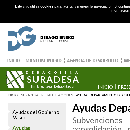
Este sitio utiliza
cookies
para facilitar y mejorar la navegación. Si cont
información
Skip to main content
INICIO
MANCOMUNIDAD
AGENCIA DE DESARROLLO
ME
DEBAGOIENA
SURADESA
INICIO
PRES
Hiri birgaitzea · Rehabilitación
urbana
YOU ARE HERE
INICIO
SURADESA
REHABILITACIONES
AYUDAS DEPARTAMENTO DE CULT
Ayudas Depa
Ayudas del Gobierno
Vasco
Subvencione
consolidación, 
Ayudas