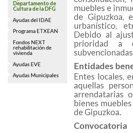
Departamento de
muebles e inmue
Cultura de la DFG
de Gipuzkoa, en
Ayudas del IDAE
urbanístico, et
Programa ETXEAN
Debido al ajus
prioridad a 
Fondos NEXT
rehabilitación de
subvencionadas
vivienda
Entidades bene
Ayudas EVE
Entes locales, e
Ayudas Municipales
aquellas perso
arrendatarias 
bienes muebles 
de Gipuzkoa.
Convocatoria