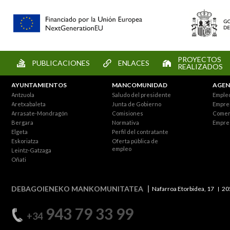
PROYECTOS
PUBLICACIONES
ENLACES
REALIZADOS
AYUNTAMIENTOS
MANCOMUNIDAD
AGEN
Antzuola
Saludo del presidente
Empleo
Aretxabaleta
Junta de Gobierno
Empre
Arrasate-Mondragón
Comisiones
Comer
Bergara
Normativa
Empre
Elgeta
Perfil del contratante
Eskoriatza
Oferta pública de
empleo
Leintz-Gatzaga
Oñati
DEBAGOIENEKO MANKOMUNITATEA
Nafarroa Etorbidea, 17
20
943 79 33 99
+34