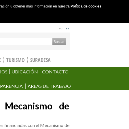
uración u obtener más información en nuestra
Política de cookies
.
eu
es
ch form
Buscar
E
TURISMO
SURADESA
IOS
UBICACIÓN
CONTACTO
PARENCIA
ÁREAS DE TRABAJO
l Mecanismo de
nes financiadas con el Mecanismo de