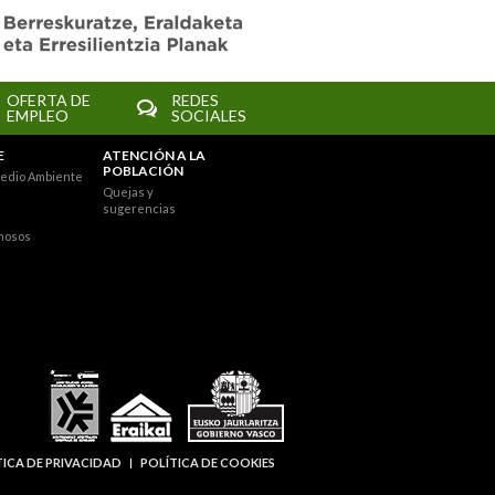
OFERTA DE
REDES
EMPLEO
SOCIALES
E
ATENCIÓN A LA
POBLACIÓN
edio Ambiente
Quejas y
sugerencias
nosos
TICA DE PRIVACIDAD
POLÍTICA DE COOKIES