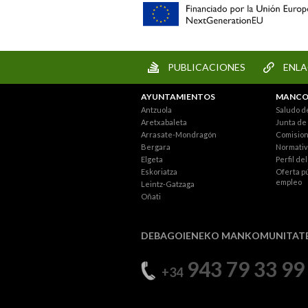
PUBLICACIONES
ENLA
AYUNTAMIENTOS
MANCO
Antzuola
Saludo d
Aretxabaleta
Junta de
Arrasate-Mondragón
Comisio
Bergara
Normativ
Elgeta
Perfil de
Eskoriatza
Oferta p
empleo
Leintz-Gatzaga
Oñati
DEBAGOIENEKO MANKOMUNITAT
943 79 33 99
+34