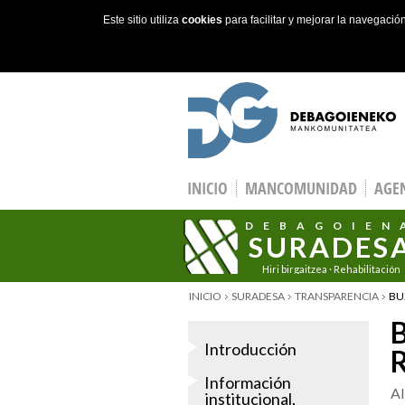
Este sitio utiliza
cookies
para facilitar y mejorar la navegaci
Skip to main content
INICIO
MANCOMUNIDAD
AGEN
DEBAGOIEN
SURADES
Hiri birgaitzea · Rehabilitación
urbana
YOU ARE HERE
INICIO
SURADESA
TRANSPARENCIA
BU
Introducción
R
Información
Al
institucional,