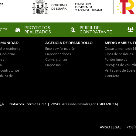
PROYECTOS
PERFIL DEL
CES
REALIZADOS
CONTRATANTE
MUNIDAD
AGENCIA DE DESARROLLO
MEDIO AMBIENT
el presidente
Empleo y formación
Departamento de M
 Gobierno
Emprendedores
Tipos de residuos
nes
Comerciantes
Puntos limpios
a
Empresas
Recogida de volumi
l contratante
Vertedero de Epele
ública de
Contacto
EA
Nafarroa Etorbidea, 17
20500
Arrasate-Mondragón
(GIPUZKOA)
AVISO LEGAL
POLÍ