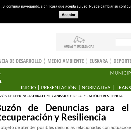
ón. Si continua navegando, significará que acepta su uso. Puede cambiar su config
Aceptar
Sear
QUEJAS Y SUGERENCIAS
CIA DE DESARROLLO
MEDIO AMBIENTE
EUSKARA
DEPORT
MUNICIP
A
A
INICIO
PRESENTACIÓN
NORMATIVA
TRANS
ZÓN DE DENUNCIAS PARA EL MECANISMO DE RECUPERACIÓN Y RESILIENCIA
Buzón de Denuncias para e
ecuperación y Resiliencia
 objeto de atender posibles denuncias relacionadas con actuacio