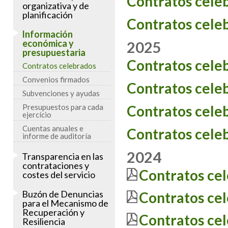
Contratos cele
organizativa y de
planificación
Contratos cele
Información
económica y
2025
presupuestaria
Contratos cele
Contratos celebrados
Convenios firmados
Contratos cele
Subvenciones y ayudas
Presupuestos para cada
Contratos cele
ejercício
Cuentas anuales e
Contratos cele
informe de auditoría
2024
Transparencia en las
contrataciones y
Contratos ce
costes del servicio
Buzón de Denuncias
Contratos ce
para el Mecanismo de
Recuperación y
Contratos ce
Resiliencia