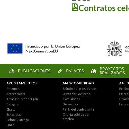
Contratos ce
PROYECTOS
PUBLICACIONES
ENLACES
REALIZADOS
AYUNTAMIENTOS
MANCOMUNIDAD
AGEN
Antzuola
Saludo del presidente
Empleo
Aretxabaleta
Junta de Gobierno
Empre
Arrasate-Mondragón
Comisiones
Comer
Bergara
Normativa
Empre
Elgeta
Perfil del contratante
Eskoriatza
Oferta pública de
empleo
Leintz-Gatzaga
Oñati