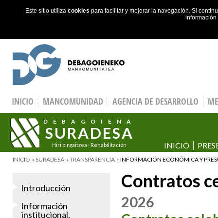
Este sitio utiliza
cookies
para facilitar y mejorar la navegación. Si cont
información
Skip to main content
INICIO
MANCOMUNIDAD
AGENCIA DE DESARROLLO
ME
DEBAGOIENA
SURADESA
INICIO
PRES
Hiri birgaitzea · Rehabilitación
urbana
YOU ARE HERE
INICIO
SURADESA
TRANSPARENCIA
INFORMACIÓN ECONÓMICA Y PRES
Contratos c
Introducción
2026
Información
institucional,