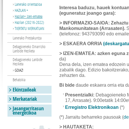
Lanerako orientazioa
Interesa baduzu, hauek kontuan
HAZILAN +
(eguneratuz joango gara):
Hazilan+ Izen-ematea
Hazilan (20216-2022)
> INFORMAZIO-SAIOA: Zehaztu
TXERTATU MERKATUAN
Mankomunitatean (Arrasaten).
S
(telefonoz: 943793090 edo email
Lanerako Prestakuntza
> ESKAERA ORRIA
(deskargatu
Debagoieneko Oinarrizko
Lanbide Heziketa
> IZEN-EMATEA: azken eguna 
da)
Debagoieneko Lanbide
Heziketa
Dena dela, izen ematea edozein u
zabalik dago. Edizio bakoitzerak
GOIAZ!
zehazten da.
Behatokia
Bi bide
daude eskaera orria eta 
Ekintzaileak
Presentzialki:
Debagoieneko M
Merkatariak
17, Arrasate). 9:00etatik 14:00e
Jasangarritasun
Erregistro Elektronikoan
(*)
energetikoa
(*) Jarraitu beharreko pausoak (
de
> HAUTAKETA: