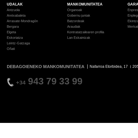
UDALAK
MANKOMUNITATEA
GARA
Antzuola
Organoak
Enpre
Aretxabaleta
Gobernu juntak
Enpleg
Arrasate-Mondragón
Batzordeak
Ekintz
Bergara
Araudiak
Merkat
Elgeta
Kontratatzailearen profila
Eskoriatza
Lan Eskaintzak
Leintz-Gatzaga
Oñati
DEBAGOIENEKO MANKOMUNITATEA
Nafarroa Etorbidea, 17
20
943 79 33 99
+34