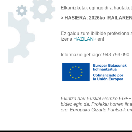
Elkarrizketak egingo dira hautake
> HASIERA: 2026ko IRAILAREN
Ez galdu zure ibilbide profesiona
izena
HAZILAN+
en!
Informazio gehiago: 943 793 090
Ekintza hau Euskal Herriko EGF
bidez egin da. Proiektu horren fi
ere, Europako Gizarte Funtsa-k e