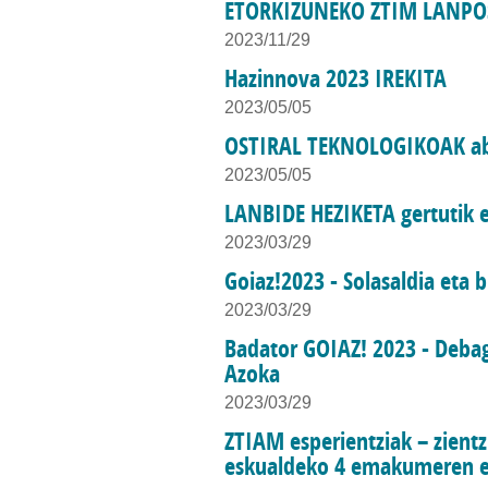
ETORKIZUNEKO ZTIM LANPOS
2023/11/29
Hazinnova 2023 IREKITA
2023/05/05
OSTIRAL TEKNOLOGIKOAK ab
2023/05/05
LANBIDE HEZIKETA gertutik 
2023/03/29
Goiaz!2023 - Solasaldia eta b
2023/03/29
Badator GOIAZ! 2023 - Deba
Azoka
2023/03/29
ZTIAM esperientziak – zientz
eskualdeko 4 emakumeren es