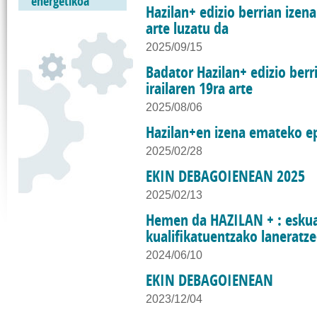
energetikoa
Hazilan+ edizio berrian izen
arte luzatu da
2025/09/15
Badator Hazilan+ edizio berr
irailaren 19ra arte
2025/08/06
Hazilan+en izena emateko ep
2025/02/28
EKIN DEBAGOIENEAN 2025
2025/02/13
Hemen da HAZILAN + : esku
kualifikatuentzako laneratze
2024/06/10
EKIN DEBAGOIENEAN
2023/12/04