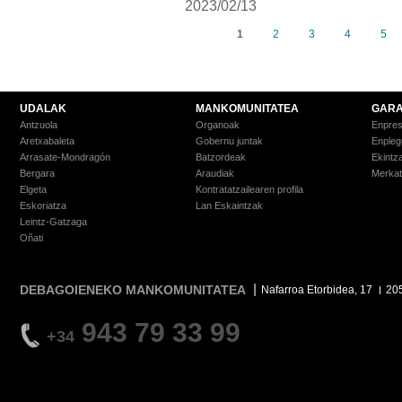
2023/02/13
Orriak
1
2
3
4
5
UDALAK
MANKOMUNITATEA
GARA
Antzuola
Organoak
Enpre
Aretxabaleta
Gobernu juntak
Enpleg
Arrasate-Mondragón
Batzordeak
Ekintz
Bergara
Araudiak
Merkat
Elgeta
Kontratatzailearen profila
Eskoriatza
Lan Eskaintzak
Leintz-Gatzaga
Oñati
DEBAGOIENEKO MANKOMUNITATEA
Nafarroa Etorbidea, 17
20
943 79 33 99
+34