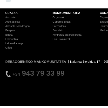
UDALAK
MANKOMUNITATEA
GARA
Antzuola
Organoak
Enpre
Aretxabaleta
Gobernu juntak
Enpleg
Arrasate-Mondragón
Batzordeak
Ekintz
Bergara
Araudiak
Merkat
Elgeta
Kontratatzailearen profila
Eskoriatza
Lan Eskaintzak
Leintz-Gatzaga
Oñati
DEBAGOIENEKO MANKOMUNITATEA
Nafarroa Etorbidea, 17
20
943 79 33 99
+34