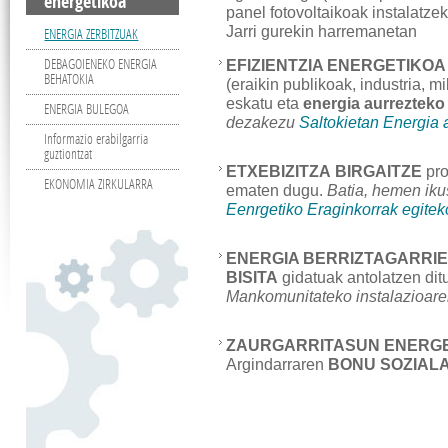
energetikoa
panel fotovoltaikoak instalatz
Jarri gurekin harremanetan
ENERGIA ZERBITZUAK
DEBAGOIENEKO ENERGIA
EFIZIENTZIA ENERGETIKOA
BEHATOKIA
(eraikin publikoak, industria, m
eskatu eta
energia aurrezteko
ENERGIA BULEGOA
dezakezu
Saltokietan Energia 
Informazio erabilgarria
guztiontzat
ETXEBIZITZA BIRGAITZE
pro
EKONOMIA ZIRKULARRA
ematen dugu.
Batia, hemen ik
Eenrgetiko Eraginkorrak egiteko
ENERGIA BERRIZTAGARRIE
BISITA
gidatuak antolatzen dit
Mankomunitateko instalazioar
ZAURGARRITASUN ENERGETI
Argindarraren
BONU SOZIAL