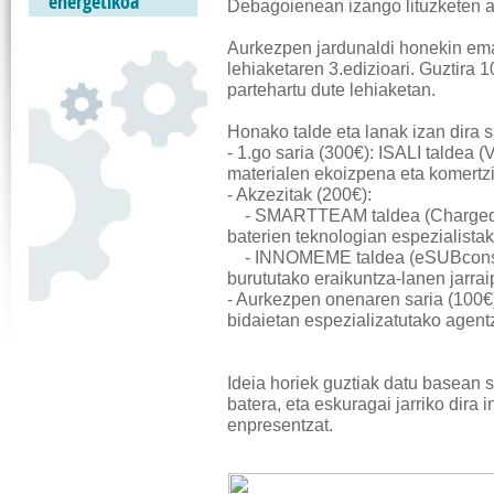
energetikoa
Debagoienean izango lituzketen a
Aurkezpen jardunaldi honekin em
lehiaketaren 3.edizioari. Guztira 
partehartu dute lehiaketan.
Honako talde eta lanak izan dira s
- 1.go saria (300€): ISALI taldea 
materialen ekoizpena eta komertzi
- Akzezitak (200€):
- SMARTTEAM taldea (Charged Ba
baterien teknologian espezialistak
- INNOMEME taldea (eSUBconstr
burututako eraikuntza-lanen jarra
- Aurkezpen onenaren saria (100€
bidaietan espezializatutako agent
Ideia horiek guztiak datu basean s
batera, eta eskuragai jarriko dira 
enpresentzat.