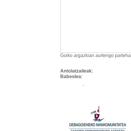
Goiko argazkian aurtengo partehar
Antolat
Babeslea: