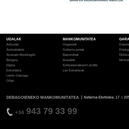
UDALAK
MANKOMUNITATEA
GARA
Antzuola
Organoak
Enpre
Aretxabaleta
Gobernu juntak
Enpleg
Arrasate-Mondragón
Batzordeak
Ekintz
Bergara
Araudiak
Merkat
Elgeta
Kontratatzailearen profila
Eskoriatza
Lan Eskaintzak
Leintz-Gatzaga
Oñati
DEBAGOIENEKO MANKOMUNITATEA
Nafarroa Etorbidea, 17
20
943 79 33 99
+34